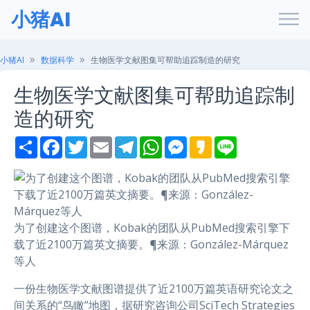
小猪AI
小猪AI
数据科学
生物医学文献图集可帮助追踪制造的研究
生物医学文献图集可帮助追踪制
造的研究
S
F
T
E
T
W
M
K
L
h
a
w
m
e
h
e
a
i
a
c
i
a
l
a
s
k
n
r
e
t
i
e
t
s
a
e
e
b
t
l
g
s
e
o
o
e
r
A
n
o
r
a
p
g
k
m
p
e
为了创建这个图谱，Kobak的团队从PubMed搜索引擎下
r
载了近2100万篇英文摘要。¶来源：González-Márquez
等人
一份生物医学文献图谱提供了近2100万篇英语研究论文之
间关系的“鸟瞰”地图，据研究咨询公司SciTech Strategies