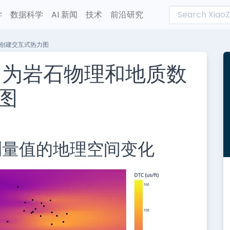
学
数据科学
AI 新闻
技术
前沿研究
数据创建交互式热力图
hon：为岩石物理和地质数
图
L
n
测量值的地理空间变化
e