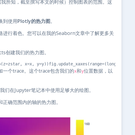
据我所知，截至撰写本文的时候）控制图表的范围。这
换到使用
Plotly的热力图
。
进行着色。您可以在我的Seaborn文章中了解更多关
jects创建我们的热力图。
p(z=zstar, x=x, y=y))fig.update_xaxes(range=(longitude[0
trace。这个trace包含我们的
和
位置数据，以
x
y
为我们在Jupyter笔记本中使用足够大的绘图。
和正确范围内的轴的热力图。