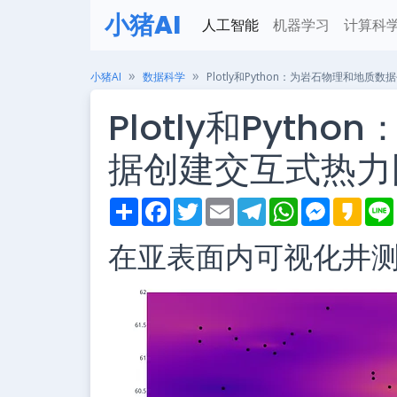
小猪AI
人工智能
机器学习
计算科
小猪AI
数据科学
Plotly和Python：为岩石物理和地质
Plotly和Pyt
据创建交互式热力
S
F
T
E
T
W
M
K
h
a
w
m
e
h
e
a
i
a
c
i
a
l
a
s
k
在亚表面内可视化井
r
e
t
i
e
t
s
a
e
b
t
l
g
s
e
o
o
e
r
A
n
o
r
a
p
g
k
m
p
e
r