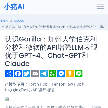
小猪AI
小猪AI
机器学习
认识Gorilla：加州大学伯克利分校和微软的API增强LLM表现优于GPT-4、Chat-GPT和Claude
认识Gorilla：加州大学伯克利
分校和微软的API增强LLM表现
优于GPT-4、Chat-GPT和
Claude
S
F
T
E
T
W
M
K
L
h
a
w
m
e
h
e
a
i
a
c
i
a
l
a
s
k
n
r
e
t
i
e
t
s
a
e
该模型使用了Torch Hub、TensorFlow Hub和
e
b
t
l
g
s
e
o
HuggingFace的API进行增强
o
e
r
A
n
o
r
a
p
g
k
m
p
e
r
我最近开始了一份以人工智能为重点的教育通讯，已经拥