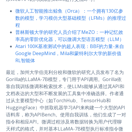
微软人工智能推出鲸鱼（Orca）：一个拥有130亿参
数的模型，学习模仿大型基础模型（LFMs）的推理过
程
普林斯顿大学的研究人员介绍了MeZO：一种记忆效
率高的零阶优化器，可以微调大型语言模型（LLM）
Atari 100K基准测试中的超人表现：BBF的力量-来自
Google DeepMind，Mila和蒙特利尔大学的新价值
RL智能体
最近，加州大学伯克利分校和微软的研究人员发布了名为
Gorilla的LLaMA-7B模型，专门用于API调用。Gorilla依
靠自我训练微调和检索技术，使LLMs能够从通过其API和
文档表达的大型和不断发展的工具集中准确选择。作者通
过从主要模型中心（如TorchHub、TensorHub和
HuggingFace）中抓取机器学习API来构建一个大型的API
语料库，称为APIBench。使用自我训练，他们生成了一对
指令和相应API。微调过程涉及将数据转换为用户代理聊
天样式的格式，并对基本LLaMA-7B模型执行标准指令微