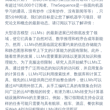
有超过160,000个订阅者。TheSequence是一份面向机器
学习的通讯，没有炒作（没有炒作、没有新闻等等），只
需5分钟阅读。我们的目标是让您了解机器学习项目、研
究论文和概念的最新动态。请订阅以下以了解详情：
大型语言模型（LLMs）的最新进展已经彻底改变了领
域，使它们具备了自然对话、数学推理和程序合成等新能
力。然而，LLMs仍然面临固定权重约束的信息存储能力
和静态图形和狭窄上下文的计算能力的固有限制。此外，
随着世界的发展，LLMs需要重新训练以更新其知识和推
理能力。为了克服这些限制，研究人员开始赋予LLMs工
具。通过授予广泛而动态的知识库的访问权，并启用复杂
的计算任务，LLMs可以利用搜索技术、数据库和计算工
具。领先的LLM提供商已经开始整合插件，使LLMs可以
通过API调用外部工具。从手工编码工具的有限集合到访
问广泛的云API数组的转变，有潜力将LLMs转变为计算基
础设施和Web的主要接口。例如，预订假期或主持会议这
样的任务可能只需要与具有航班、租车、酒店、餐饮和娱
乐Web API访问权限的LLMs进行交流即可。