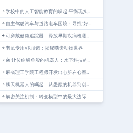
学校中的人工智能教育的崛起 平衡现实...
自主驾驶汽车与道路电车困境：寻找“好...
可穿戴健康追踪器：释放早期疾病检测...
老鼠专用VR眼镜：揭秘啮齿动物世界
🤖 让位给鳗鱼般的机器人：水下科技的...
麻省理工学院工程师开发出心脏右心室...
聊天机器人的崛起：从愚蠢的机器到创...
解密关注机制：转变模型中的最大边际...