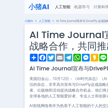
小猪AI
人工智能
机器学习
计算科
小猪AI
人工智能
AI Time Journal宣布与 DrivePly
AI Time Journa
战略合作，共同推出
S
F
T
E
T
W
M
K
h
a
w
m
e
h
e
a
i
a
c
i
a
l
a
s
k
AI Time Journal宣布与D
r
e
t
i
e
t
s
a
e
b
t
l
g
s
e
o
o
e
r
A
n
美国旧金山，10月12日 – 《AI时代杂志》（AI
o
r
a
p
g
k
m
p
e
沿的杂志，非常高兴宣布与DrivePly达成战略
r
者、出版物和活动提供战略合作机会。他们将共
全球各地的人工智能爱好者、专业人士和创新
AI前线网络将作为热衷于人工智能的个人的