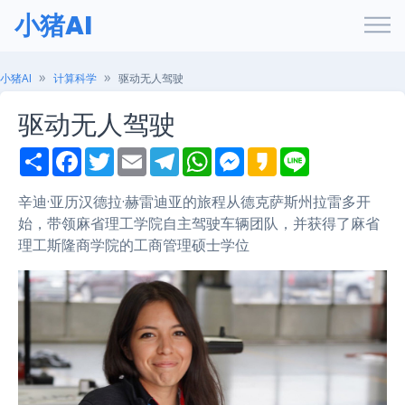
小猪AI
小猪AI
计算科学
驱动无人驾驶
驱动无人驾驶
S
F
T
E
T
W
M
K
L
h
a
w
m
e
h
e
a
i
a
c
i
a
l
a
s
k
n
r
e
t
i
e
t
s
a
e
辛迪·亚历汉德拉·赫雷迪亚的旅程从德克萨斯州拉雷多开
e
b
t
l
g
s
e
o
始，带领麻省理工学院自主驾驶车辆团队，并获得了麻省
o
e
r
A
n
o
r
a
p
g
理工斯隆商学院的工商管理硕士学位
k
m
p
e
r