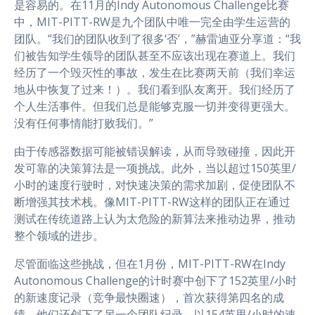
是容易的。在11月的Indy Autonomous Challenge比赛
中，MIT-PITT-RW是九个团队中唯一完全由学生运营的
团队。“我们的团队收到了很多‘否’，”赫雷迪亚分享道：“我
们被告知学生领导的团队甚至不应该出现在赛道上。我们
经历了一个毁灭性的事故，发生在比赛两天前（我们幸运
地从中恢复了过来！）。我们看到队友离开。我们经历了
个人生活事件。但我们总是能够克服一切并变得更强大。
没有任何事情能打败我们。”
由于传感器数据可能被错误解读，从而导致碰撞，因此开
发可靠的决策算法是一项挑战。此外，当以超过150英里/
小时的速度行驶时，对快速决策的需求加剧，促使团队不
断增强其技术栈。像MIT-PITT-RW这样的团队正在通过
测试在传统道路上认为太危险的新算法来推动边界，推动
整个领域的进步。
尽管面临这些挑战，但在1月份，MIT-PITT-RW在Indy
Autonomous Challenge的计时赛中创下了152英里/小时
的新速度记录（竞争最快圈速），首次获得第四名的成
绩。他们还创下了另一个团队纪录，以154英里/小时的速