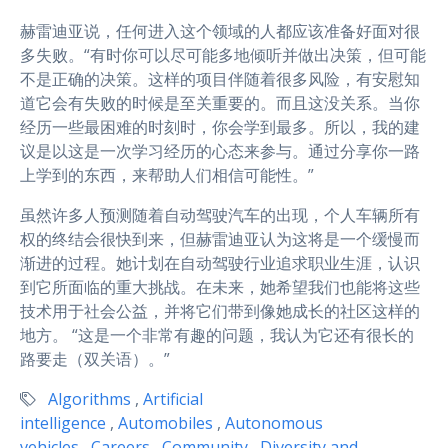
赫雷迪亚说，任何进入这个领域的人都应该准备好面对很
多失败。“有时你可以尽可能多地倾听并做出决策，但可能
不是正确的决策。这样的项目伴随着很多风险，有安慰知
道它会有失败的时候是至关重要的。而且这没关系。当你
经历一些最困难的时刻时，你会学到最多。所以，我的建
议是以这是一次学习经历的心态来参与。通过分享你一路
上学到的东西，来帮助人们相信可能性。”
虽然许多人预测随着自动驾驶汽车的出现，个人车辆所有
权的终结会很快到来，但赫雷迪亚认为这将是一个缓慢而
渐进的过程。她计划在自动驾驶行业追求职业生涯，认识
到它所面临的重大挑战。在未来，她希望我们也能将这些
技术用于社会公益，并将它们带到像她成长的社区这样的
地方。 “这是一个非常有趣的问题，我认为它还有很长的
路要走（双关语）。”
Algorithms
,
Artificial
intelligence
,
Automobiles
,
Autonomous
vehicles
,
Careers
,
Community
,
Diversity and