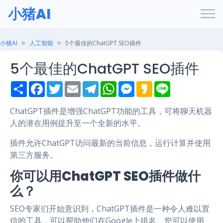
小猪AI
小猪AI
人工智能
5个最佳的ChatGPT SEO插件
5个最佳的ChatGPT SEO插件
S
F
T
E
T
W
M
K
L
h
a
w
m
e
h
e
a
i
a
c
i
a
l
a
s
k
n
r
e
t
i
e
t
s
a
e
ChatGPT插件是增强ChatGPT功能的工具，可将聊天机器
e
b
t
l
g
s
e
o
人的潜在用例提升至一个全新的水平。
o
e
r
A
n
o
r
a
p
g
k
m
p
e
插件允许ChatGPT访问最新的当前信息，运行计算并使用
r
第三方服务。
你可以用ChatGPT SEO插件做什
么？
SEO专家们开始意识到，ChatGPT插件是一种令人难以置
信的工具，可以帮助他们在Google上排名。您可以使用