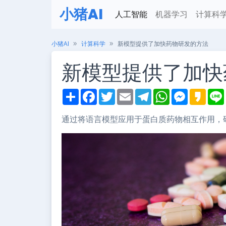
小猪AI
人工智能
机器学习
计算科
小猪AI
计算科学
新模型提供了加快药物研发的方法
新模型提供了加快
S
F
T
E
T
W
M
K
h
a
w
m
e
h
e
a
i
a
c
i
a
l
a
s
k
r
e
t
i
e
t
s
a
通过将语言模型应用于蛋白质药物相互作用，
e
b
t
l
g
s
e
o
o
e
r
A
n
o
r
a
p
g
k
m
p
e
r