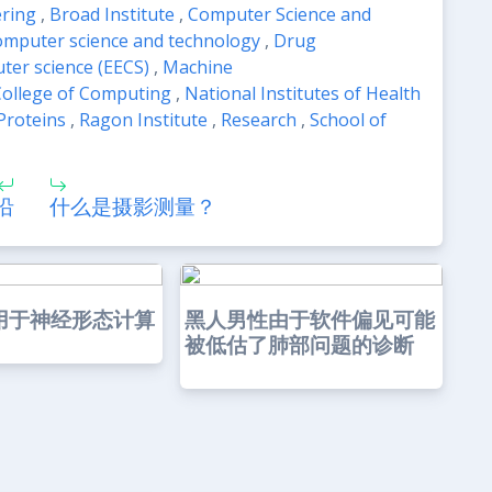
ering
,
Broad Institute
,
Computer Science and
mputer science and technology
,
Drug
ter science (EECS)
,
Machine
ollege of Computing
,
National Institutes of Health
Proteins
,
Ragon Institute
,
Research
,
School of
沿
什么是摄影测量？
用于神经形态计算
黑人男性由于软件偏见可能
被低估了肺部问题的诊断