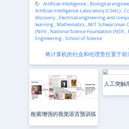
Artificial intelligence
,
Biological engine
Artificial Intelligence Laboratory (CSAIL)
,
Co
discovery
,
Electrical engineering and compu
learning
,
Mathematics
,
MIT Schwarzman C
(NIH)
,
National Science Foundation (NSF)
,
Engineering
,
School of Science
将计算机的社会和伦理责任置于前
人工突触
检索增强的视觉语言预训练