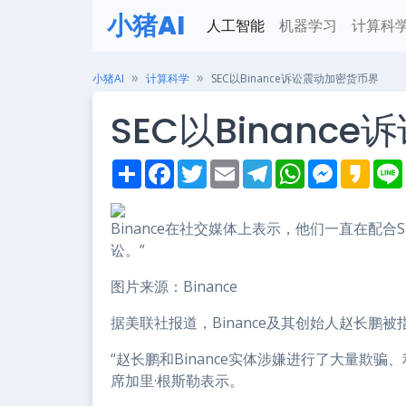
小猪AI
人工智能
机器学习
计算科
小猪AI
计算科学
SEC以Binance诉讼震动加密货币界
SEC以Binanc
S
F
T
E
T
W
M
K
h
a
w
m
e
h
e
a
i
a
c
i
a
l
a
s
k
r
e
t
i
e
t
s
a
e
b
t
l
g
s
e
o
Binance在社交媒体上表示，他们一直在配合
o
e
r
A
n
讼。”
o
r
a
p
g
k
m
p
e
r
图片来源：Binance
据美联社报道，Binance及其创始人赵长鹏被
“赵长鹏和Binance实体涉嫌进行了大量欺骗
席加里·根斯勒表示。