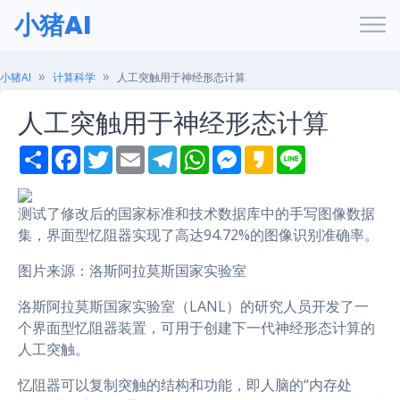
小猪AI
小猪AI
计算科学
人工突触用于神经形态计算
人工突触用于神经形态计算
S
F
T
E
T
W
M
K
L
h
a
w
m
e
h
e
a
i
a
c
i
a
l
a
s
k
n
r
e
t
i
e
t
s
a
e
e
b
t
l
g
s
e
o
测试了修改后的国家标准和技术数据库中的手写图像数据
o
e
r
A
n
集，界面型忆阻器实现了高达94.72%的图像识别准确率。
o
r
a
p
g
k
m
p
e
r
图片来源：洛斯阿拉莫斯国家实验室
洛斯阿拉莫斯国家实验室（LANL）的研究人员开发了一
个界面型忆阻器装置，可用于创建下一代神经形态计算的
人工突触。
忆阻器可以复制突触的结构和功能，即人脑的“内存处