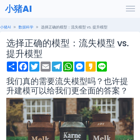
小猪AI
小猪AI
数据科学
选择正确的模型：流失模型 vs. 提升模型
选择正确的模型：流失模型 vs.
提升模型
S
F
T
E
T
W
M
K
L
h
a
w
m
e
h
e
a
i
a
c
i
a
l
a
s
k
n
我们真的需要流失模型吗？也许提
r
e
t
i
e
t
s
a
e
e
b
t
l
g
s
e
o
升建模可以给我们更全面的答案？
o
e
r
A
n
o
r
a
p
g
k
m
p
e
r