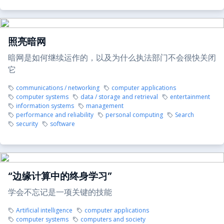
照亮暗网
暗网是如何继续运作的，以及为什么执法部门不会很快关闭
它
communications / networking
computer applications
computer systems
data / storage and retrieval
entertainment
information systems
management
performance and reliability
personal computing
Search
security
software
“边缘计算中的终身学习”
学会不忘记是一项关键的技能
Artificial intelligence
computer applications
computer systems
computers and society