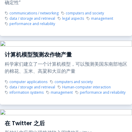
确定性”
communications / networking
computers and society
data / storage and retrieval
legal aspects
management
performance and reliability
计算机模型预测农作物产量
科学家们建立了一个计算机模型，可以预测美国东南部地区
的棉花、玉米、高粱和大豆的产量
computer applications
computers and society
data / storage and retrieval
Human-computer interaction
information systems
management
performance and reliability
在 Twitter 之后