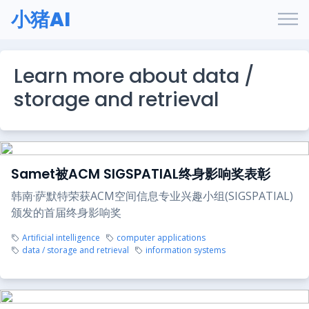
小猪AI
Learn more about data /
storage and retrieval
Samet被ACM SIGSPATIAL终身影响奖表彰
韩南·萨默特荣获ACM空间信息专业兴趣小组(SIGSPATIAL)
颁发的首届终身影响奖
Artificial intelligence
computer applications
data / storage and retrieval
information systems