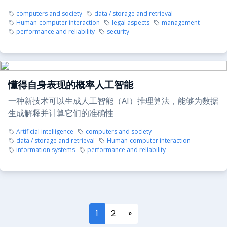
computers and society
data / storage and retrieval
Human-computer interaction
legal aspects
management
performance and reliability
security
懂得自身表现的概率人工智能
一种新技术可以生成人工智能（AI）推理算法，能够为数据
生成解释并计算它们的准确性
Artificial intelligence
computers and society
data / storage and retrieval
Human-computer interaction
information systems
performance and reliability
1
2
»