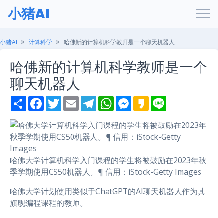
小猪AI
小猪AI
计算科学
哈佛新的计算机科学教师是一个聊天机器人
哈佛新的计算机科学教师是一个
聊天机器人
S
F
T
E
T
W
M
K
L
h
a
w
m
e
h
e
a
i
a
c
i
a
l
a
s
k
n
r
e
t
i
e
t
s
a
e
e
b
t
l
g
s
e
o
o
e
r
A
n
o
r
a
p
g
k
m
p
e
哈佛大学计算机科学入门课程的学生将被鼓励在2023年秋
r
季学期使用CS50机器人。¶ 信用：iStock-Getty Images
哈佛大学计划使用类似于ChatGPT的AI聊天机器人作为其
旗舰编程课程的教师。