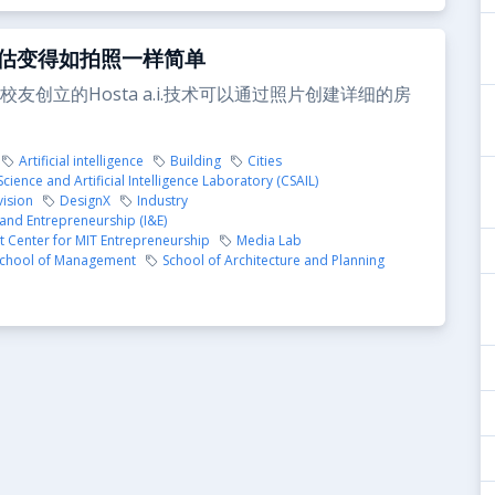
估变得如拍照一样简单
友创立的Hosta a.i.技术可以通过照片创建详细的房
Artificial intelligence
Building
Cities
ience and Artificial Intelligence Laboratory (CSAIL)
ision
DesignX
Industry
and Entrepreneurship (I&E)
t Center for MIT Entrepreneurship
Media Lab
School of Management
School of Architecture and Planning