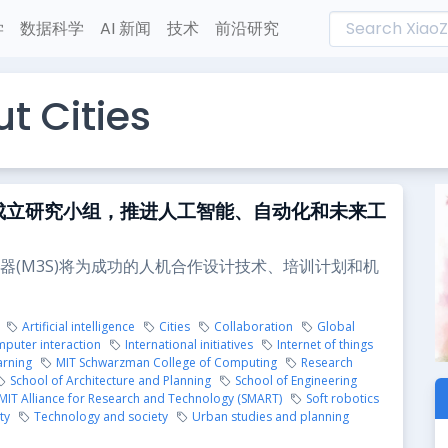
学
数据科学
AI 新闻
技术
前沿研究
t Cities
T成立研究小组，推进人工智能、自动化和未来工
器(M3S)将为成功的人机合作设计技术、培训计划和机
Artificial intelligence
Cities
Collaboration
Global
uter interaction
International initiatives
Internet of things
arning
MIT Schwarzman College of Computing
Research
School of Architecture and Planning
School of Engineering
MIT Alliance for Research and Technology (SMART)
Soft robotics
ty
Technology and society
Urban studies and planning