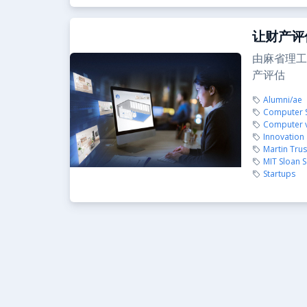
让财产评
由麻省理工校
产评估
Alumni/ae
Computer Sc
Computer v
Innovation 
Martin Trus
MIT Sloan 
Startups