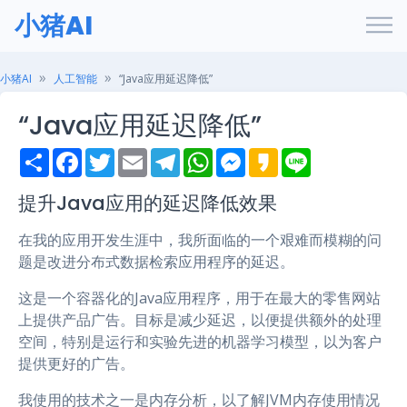
小猪AI
小猪AI
人工智能
“Java应用延迟降低”
“Java应用延迟降低”
S
F
T
E
T
W
M
K
L
h
a
w
m
e
h
e
a
i
a
c
i
a
l
a
s
k
n
r
e
t
i
e
t
s
a
e
提升Java应用的延迟降低效果
e
b
t
l
g
s
e
o
o
e
r
A
n
在我的应用开发生涯中，我所面临的一个艰难而模糊的问
o
r
a
p
g
k
m
p
e
题是改进分布式数据检索应用程序的延迟。
r
这是一个容器化的Java应用程序，用于在最大的零售网站
上提供产品广告。目标是减少延迟，以便提供额外的处理
空间，特别是运行和实验先进的机器学习模型，以为客户
提供更好的广告。
我使用的技术之一是内存分析，以了解JVM内存使用情况