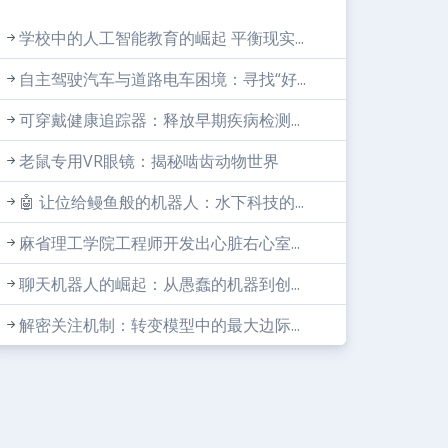
学校中的人工智能教育的崛起 平衡现实...
自主驾驶汽车与道路电车困境：寻找“好...
可穿戴健康追踪器：释放早期疾病检测...
老鼠专用VR眼镜：揭秘啮齿动物世界
🤖 让位给鳗鱼般的机器人：水下科技的...
麻省理工学院工程师开发出心脏右心室...
聊天机器人的崛起：从愚蠢的机器到创...
解密关注机制：转变模型中的最大边际...