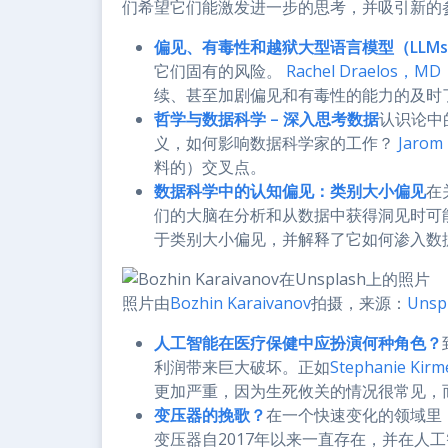
们希望它们能激发进一步的思考，并吸引新的
偏见、有毒性和越狱大型语言模型（LLM
它们固有的风险。
Rachel Draelos，M
续、甚至加剧偏见和有毒性的能力的及时
哲学与数据科学 – 深入思考数据
认识论中
义，如何影响数据科学家的工作？
Jarom 
料的）交叉点。
数据科学中的认知偏见：类别大小偏见
在
们的大脑在分析和从数据中获得洞见时可
于类别大小偏见，并解释了它如何渗入数
照片由
Bozhin Karaivanov
拍摄，来源：
Unsp
人工智能在医疗保健中应扮演何种角色？
利润带来巨大破坏。正如
Stephanie Kirm
更加严重，因为生死攸关的情况很常见，而
变压器的挽歌？
在一个快速变化的领域里
变压器自2017年以来一直存在，并在人