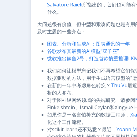
Salvatore Raieli
所指出的，它们也可能有
什么。
大问题很有价值，但中型和紧凑问题也是有用
及时主题的一些亮点：
图表、分析和生成AI：图表通讯的一年
谷歌发布其最新的AI模型“双子座”
微软推出鲸鱼2号，打造首款慎重推理LK
我们如何让模型忘记我们不再希望它们保
数据驱动的方法，用于生成语言模型的“遗
在新的一年中考虑角色转换？
Thu Vu
最
析的人参考。
对于图神经网络领域的尖端研究，请参阅
Finkelshtein、Ismail Ceylan和Xingy
如果你是一名害怕补充的数据工程师，
Xi
化这个工作流程。
对scikit-learn还不熟悉？最近，
Yoann M
介绍这个流行的机器学习库的不同模块和