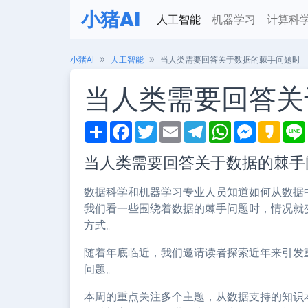
小猪AI
人工智能
机器学习
计算科
小猪AI
人工智能
当人类需要回答关于数据的棘手问题时
当人类需要回答关
S
F
T
E
T
W
M
K
h
a
w
m
e
h
e
a
i
a
c
i
a
l
a
s
k
当人类需要回答关于数据的棘手
r
e
t
i
e
t
s
a
e
b
t
l
g
s
e
o
o
e
r
A
n
数据科学和机器学习专业人员知道如何从数据
o
r
a
p
g
k
m
p
e
我们看一些围绕着数据的棘手问题时，情况就
r
方式。
随着年底临近，我们邀请读者探索近年来引发
问题。
本周的重点关注多个主题，从数据支持的知识