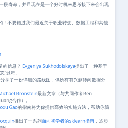
一段寿命，并且现在是一个好时机来思考接下来会出现
的！不要错过我们最近关于职业转变、数据工程和其他
M
留的信息？
Evgeniya Sukhodolskaya
提出了一种基于
忘”过程。
近分享了一份详细的路线图，供所有有兴趣转向数据分
Michael Bronstein
最新文章（与共同作者Ben
ue Huang合作）。
aoxu Gao
的指南将为你提供高效的实施方法，帮助你简
ocquin
推出了一系列
面向初学者的sklearn指南
，逐步
特性。