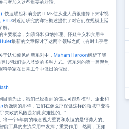
参与者加入这些重要的对话。
s）
快速崛起和演变的LLMs使从业人员很难停下来审视
D，PhD
对近期研究的详细概述提供了对它们在规模上延
了解。
的主要概念，如演绎和归纳推理、怀疑主义和实用主
Hulet
最新的文章探讨了这两个领域之间（有时出乎意
关于认知偏见的新系列中，
Maham Haroon
解析了我
能引起我们误入歧途的多种方式。该系列的第一篇聚焦
据科学家在日常工作中做出的假设。
lash
到目前为止，我们已经提到的偏见可能对模型、企业和
er
所强调的那样，它们在像医疗保健这样的领域中变得
“失败的风险是如此灾难性的。”
，将一个6年前的概念视为重要和永恒的是很诱人的。
工智能工具的主流采用中发挥了重要作用；然而，正如