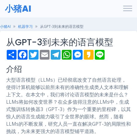
小猪AI
小猪AI
机器学习
从GPT-3到未来的语言模型
从GPT-3到未来的语言模型
S
F
T
E
T
W
M
K
L
h
a
w
m
e
h
e
a
i
a
c
i
a
l
a
s
k
n
介绍
r
e
t
i
e
t
s
a
e
e
b
t
l
g
s
e
o
o
e
r
A
n
大型语言模型（LLMs）已经彻底改变了自然语言处理，
o
r
a
p
g
k
m
p
e
使得计算机能够以前所未有的准确性生成类人文本和理解
r
上下文。在本文中，我们将讨论语言模型的未来是什么？
LLMs将如何改变世界？在众多值得注意的LLMs中，生成
式预训练转换器3（GPT-3）作为一个重要的里程碑，以其
惊人的语言生成能力吸引了全世界的眼球。然而，随着
LLMs的不断发展，研究人员一直在解决GPT-3的局限性和
挑战，为未来更强大的语言模型铺平道路。