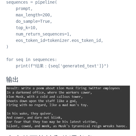
sequences = pipeline(

    prompt,

    max_length=200,

    do_sample=True,

    top_k=10,

    num_return_sequences=1,

    eos_token_id=tokenizer.eos_token_id,

)

for seq in sequences:

    print(f"结果：{seq['generated_text']}")

输出