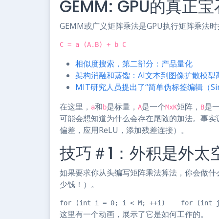
GEMM: GPU的真正宝
GEMM或广义矩阵乘法是GPU执行矩阵乘法
C = a (A.B) + b C
相似度搜索，第二部分：产品量化
架构消融和蒸馏：AI文本到图像扩散模型
MIT研究人员提出了“简单伪标签编辑（S
在这里，
和
是标量，
是一个
矩阵，
是
a
b
A
MxK
B
可能会想知道为什么会存在尾随的加法。事实
偏差，应用ReLU，添加残差连接）。
技巧＃1：外积是外太空
如果要求你从头编写矩阵乘法算法，你会做什么
少钱！）。
for (int i = 0; i < M; ++i)    for (int 
这里有一个动画，展示了它是如何工作的。