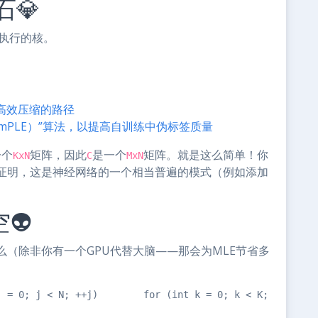
石💎
时执行的核。
高效压缩的路径
imPLE）”算法，以提高自训练中伪标签质量
一个
矩阵，因此
是一个
矩阵。就是这么简单！你
KxN
C
MxN
证明，这是神经网络的一个相当普遍的模式（例如添加
👽
（除非你有一个GPU代替大脑——那会为MLE节省多
j = 0; j < N; ++j)        for (int k = 0; k < K; ++k)   