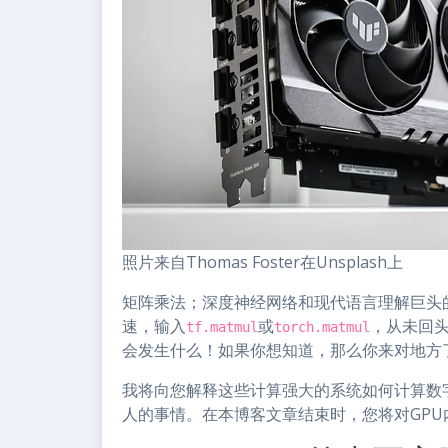
照片来自Thomas Foster在Unsplash上
矩阵乘法；深度神经网络和现代语言理解巨头
速，输入
或
，从未回头
tf.matmul
torch.matmul
会发生什么！如果你想知道，那么你来对地方
我将向您解释这些计算强大的系统如何计算数
人的事情。在本博客文章结束时，您将对GP