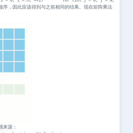
 i = 0; i < M; ++i)        for (int j = 0; j < N; ++j)  
顺序，因此应该得到与之前相同的结果。现在矩阵乘法
感来源：