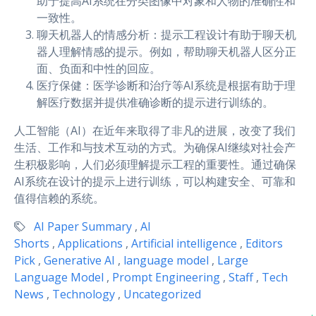
助于提高AI系统在分类图像中对象和人物的准确性和
一致性。
聊天机器人的情感分析：提示工程设计有助于聊天机
器人理解情感的提示。例如，帮助聊天机器人区分正
面、负面和中性的回应。
医疗保健：医学诊断和治疗等AI系统是根据有助于理
解医疗数据并提供准确诊断的提示进行训练的。
人工智能（AI）在近年来取得了非凡的进展，改变了我们
生活、工作和与技术互动的方式。为确保AI继续对社会产
生积极影响，人们必须理解提示工程的重要性。通过确保
AI系统在设计的提示上进行训练，可以构建安全、可靠和
值得信赖的系统。
AI Paper Summary
,
AI
Shorts
,
Applications
,
Artificial intelligence
,
Editors
Pick
,
Generative AI
,
language model
,
Large
Language Model
,
Prompt Engineering
,
Staff
,
Tech
News
,
Technology
,
Uncategorized