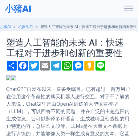
小猪AI
小猪AI
机器学习
塑造人工智能的未来 AI：快速工程对于进步和创新的重要性
塑造人工智能的未来 AI：快速
工程对于进步和创新的重要性
S
F
T
E
T
W
M
K
L
h
a
w
m
e
h
e
a
i
a
c
i
a
l
a
s
k
n
r
e
t
i
e
t
s
a
e
e
b
t
l
g
s
e
o
o
e
r
A
n
ChatGPT自发布以来一直备受瞩目。已有超过一百万用户
o
r
a
p
g
在使用这个革命性的聊天机器人进行交互。对于不了解的
k
m
p
e
r
人来说，ChatGPT是由OpenAI训练的大型语言模型
（LLM），可以回答不同的问题，并在广泛的主题范围内
生成信息。它可以翻译多种语言，生成独特且创造性的用
户特定内容，总结长文段等。LLMs是在大量文本数据上
进行训练的，并能够像人类一样生成有意义的文本。它甚