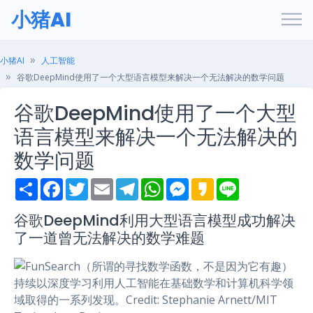
小猪AI
小猪AI
人工智能
谷歌DeepMind使用了一个大型语言模型来解决一个无法解决的数学问题
谷歌DeepMind使用了一个大型
语言模型来解决一个无法解决的
数学问题
S
F
T
E
T
W
M
K
L
h
a
w
m
e
h
e
a
i
a
c
i
a
l
a
s
k
n
r
e
t
i
e
t
s
a
e
谷歌DeepMind利用大型语言模型成功解决
e
b
t
l
g
s
e
o
了一道曾无法解决的数学难题
o
e
r
A
n
o
r
a
p
g
k
m
p
e
r