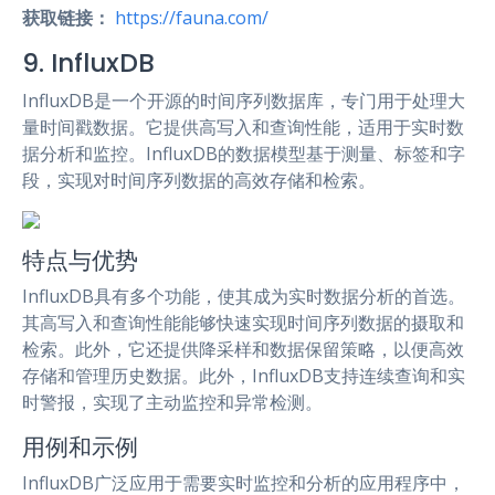
获取链接：
https://fauna.com/
9. InfluxDB
InfluxDB是一个开源的时间序列数据库，专门用于处理大
量时间戳数据。它提供高写入和查询性能，适用于实时数
据分析和监控。InfluxDB的数据模型基于测量、标签和字
段，实现对时间序列数据的高效存储和检索。
特点与优势
InfluxDB具有多个功能，使其成为实时数据分析的首选。
其高写入和查询性能能够快速实现时间序列数据的摄取和
检索。此外，它还提供降采样和数据保留策略，以便高效
存储和管理历史数据。此外，InfluxDB支持连续查询和实
时警报，实现了主动监控和异常检测。
用例和示例
InfluxDB广泛应用于需要实时监控和分析的应用程序中，