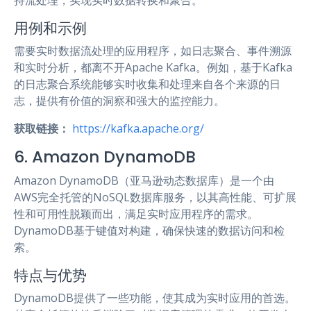
持流处理，实现实时数据转换和聚合。
用例和示例
需要实时数据流处理的应用程序，如日志聚合、事件溯源
和实时分析，都离不开Apache Kafka。例如，基于Kafka
的日志聚合系统能够实时收集和处理来自各个来源的日
志，提供有价值的洞察和强大的监控能力。
获取链接：
https://kafka.apache.org/
6. Amazon DynamoDB
Amazon DynamoDB（亚马逊动态数据库）是一个由
AWS完全托管的NoSQL数据库服务，以其高性能、可扩展
性和可用性脱颖而出，满足实时应用程序的需求。
DynamoDB基于键值对构建，确保快速的数据访问和检
索。
特点与优势
DynamoDB提供了一些功能，使其成为实时应用的首选。