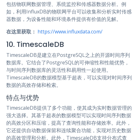
包括物联网数据管理、系统监控和传感器数据分析。例
如，利用InfluxDB的物联网平台可以收集和分析实时传感
器数据，为设备性能和环境条件提供有价值的见解。
在这里获取：
https://www.influxdata.com/
10. TimescaleDB
TimescaleDB是建立在PostgreSQL之上的开源时间序列
数据库。它结合了PostgreSQL的可伸缩性和性能优势，
与时间序列数据库的灵活性和易用性一起使用。
TimescaleDB的数据模型基于超表，可以实现对时间序列
数据的高效存储和检索。
特点与优势
TimescaleDB提供了多个功能，使其成为实时数据管理的
强大选择。其基于超表的数据模型可以实现时间序列数据
的高效分区和压缩，提高了查询性能和存储效率。此外，
它还提供自动数据保留和连续聚合功能，实现对历史数据
的高效管理和分析。此外，TimescaleDB支持分布式查