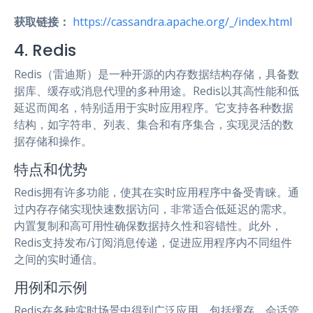
获取链接：
https://cassandra.apache.org/_/index.html
4. Redis
Redis（雷迪斯）是一种开源的内存数据结构存储，具备数
据库、缓存或消息代理的多种用途。Redis以其高性能和低
延迟而闻名，特别适用于实时应用程序。它支持各种数据
结构，如字符串、列表、集合和有序集合，实现灵活的数
据存储和操作。
特点和优势
Redis拥有许多功能，使其在实时应用程序中备受青睐。通
过内存存储实现快速数据访问，非常适合低延迟的需求。
内置复制和高可用性确保数据持久性和容错性。此外，
Redis支持发布/订阅消息传递，促进应用程序内不同组件
之间的实时通信。
用例和示例
Redis在各种实时场景中得到广泛应用，包括缓存、会话管