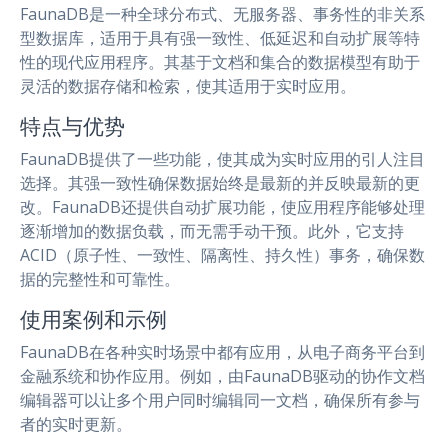
FaunaDB是一种全球分布式、无服务器、事务性的非关系
型数据库，适用于具有强一致性、低延迟和自动扩展等特
性的现代应用程序。其基于文档和集合的数据模型有助于
灵活的数据存储和检索，使其适用于实时应用。
特点与优势
FaunaDB提供了一些功能，使其成为实时应用的引人注目
选择。其强一致性确保数据始终是最新的并反映最新的更
改。FaunaDB还提供自动扩展功能，使应用程序能够处理
逐渐增加的数据负载，而无需手动干预。此外，它支持
ACID（原子性、一致性、隔离性、持久性）事务，确保数
据的完整性和可靠性。
使用案例和示例
FaunaDB在各种实时场景中都有应用，从电子商务平台到
金融系统和协作应用。例如，由FaunaDB驱动的协作文档
编辑器可以让多个用户同时编辑同一文档，确保所有参与
者的实时更新。