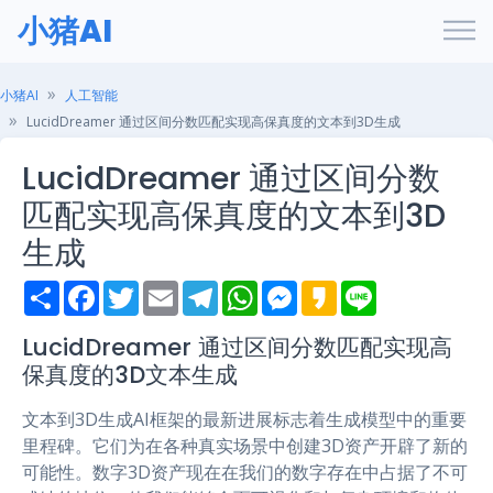
小猪AI
小猪AI
人工智能
LucidDreamer 通过区间分数匹配实现高保真度的文本到3D生成
LucidDreamer 通过区间分数
匹配实现高保真度的文本到3D
生成
S
F
T
E
T
W
M
K
L
h
a
w
m
e
h
e
a
i
a
c
i
a
l
a
s
k
n
r
e
t
i
e
t
s
a
e
LucidDreamer 通过区间分数匹配实现高
e
b
t
l
g
s
e
o
保真度的3D文本生成
o
e
r
A
n
o
r
a
p
g
k
m
p
e
文本到3D生成AI框架的最新进展标志着生成模型中的重要
r
里程碑。它们为在各种真实场景中创建3D资产开辟了新的
可能性。数字3D资产现在在我们的数字存在中占据了不可