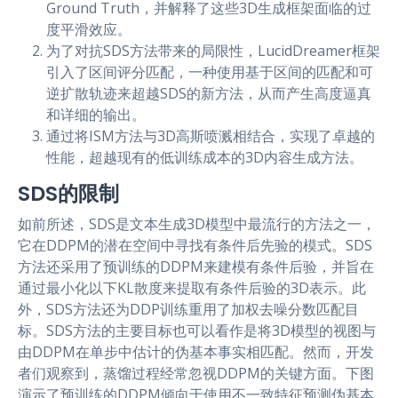
Ground Truth，并解释了这些3D生成框架面临的过
度平滑效应。
为了对抗SDS方法带来的局限性，LucidDreamer框架
引入了区间评分匹配，一种使用基于区间的匹配和可
逆扩散轨迹来超越SDS的新方法，从而产生高度逼真
和详细的输出。
通过将ISM方法与3D高斯喷溅相结合，实现了卓越的
性能，超越现有的低训练成本的3D内容生成方法。
SDS的限制
如前所述，SDS是文本生成3D模型中最流行的方法之一，
它在DDPM的潜在空间中寻找有条件后先验的模式。SDS
方法还采用了预训练的DDPM来建模有条件后验，并旨在
通过最小化以下KL散度来提取有条件后验的3D表示。此
外，SDS方法还为DDP训练重用了加权去噪分数匹配目
标。SDS方法的主要目标也可以看作是将3D模型的视图与
由DDPM在单步中估计的伪基本事实相匹配。然而，开发
者们观察到，蒸馏过程经常忽视DDPM的关键方面。下图
演示了预训练的DDPM倾向于使用不一致特征预测伪基本