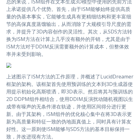
总的来说，ISM组件在文本生成3D模型中使用的先前方法
上承诺提供几个优势。首先，由于ISM能够始终提供高质
量的伪基本事实，它能够生成具有更精细结构和更丰富细
节的高保真度蒸馏输出，从而消除了大规模引导尺度的需
求，并提升了3D内容创作的灵活性。其次，从SDS方法转
换为ISM方法在计算上几乎没有额外的开销，尤其是由于
ISM方法对于DDIM反演需要额外的计算成本，但整体效
率并未受到影响。
上述图示了ISM方法的工作原理，并概述了LucidDreamer
框架的架构。该框架首先使用预训练的文本到3D生成器使
用提示初始化高斯喷洒，即3D表示。然后将其与预训练的
2D DDPM组件相结合，使用DDIM反演扰动随机视图以生
成带有噪声的无条件潜在轨迹，并使用区间得分进行更
新。由于其架构，ISM组件的优化核心集中在将3D表示更
新为高质量和特征一致的伪地面真值上，同时具有计算友
好性。这一原则使ISM能够与SDS方法的基本目标保持一
致，并改进现有方法。