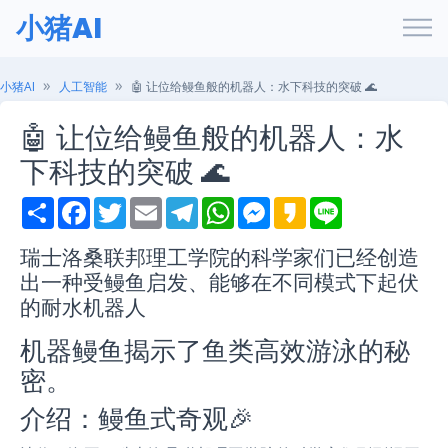
小猪AI
小猪AI
人工智能
🤖 让位给鳗鱼般的机器人：水下科技的突破 🌊
🤖 让位给鳗鱼般的机器人：水
下科技的突破 🌊
S
F
T
E
T
W
M
K
L
h
a
w
m
e
h
e
a
i
a
c
i
a
l
a
s
k
n
r
e
t
i
e
t
s
a
e
瑞士洛桑联邦理工学院的科学家们已经创造
e
b
t
l
g
s
e
o
出一种受鳗鱼启发、能够在不同模式下起伏
o
e
r
A
n
o
r
a
p
g
的耐水机器人
k
m
p
e
r
机器鳗鱼揭示了鱼类高效游泳的秘
密。
介绍：鳗鱼式奇观🎉