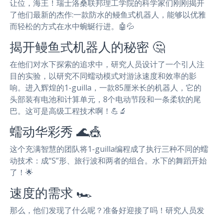
让位，海王！瑞士洛桑联邦理工学院的科学家们刚刚揭开
了他们最新的杰作:一款防水的鳗鱼式机器人，能够以优雅
而轻松的方式在水中蜿蜒行进。🤖💦
揭开鳗鱼式机器人的秘密 🤔
在他们对水下探索的追求中，研究人员设计了一个引人注
目的实验，以研究不同蠕动模式对游泳速度和效率的影
响。进入辉煌的1-guilla，一款85厘米长的机器人，它的
头部装有电池和计算单元，8个电动节段和一条柔软的尾
巴。这可是高级工程技术啊！💪🔬
蠕动华彩秀 🌊🎪
这个充满智慧的团队将1-guilla编程成了执行三种不同的蠕
动技术：成“S”形、旅行波和两者的组合。水下的舞蹈开始
了！🌟
速度的需求 🏎️
那么，他们发现了什么呢？准备好迎接了吗！研究人员发