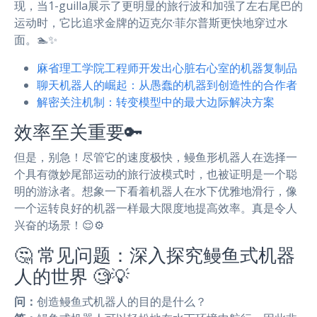
现，当1-guilla展示了更明显的旅行波和加强了左右尾巴的
运动时，它比追求金牌的迈克尔·菲尔普斯更快地穿过水
面。🏊✨
麻省理工学院工程师开发出心脏右心室的机器复制品
聊天机器人的崛起：从愚蠢的机器到创造性的合作者
解密关注机制：转变模型中的最大边际解决方案
效率至关重要🔑
但是，别急！尽管它的速度极快，鳗鱼形机器人在选择一
个具有微妙尾部运动的旅行波模式时，也被证明是一个聪
明的游泳者。想象一下看着机器人在水下优雅地滑行，像
一个运转良好的机器一样最大限度地提高效率。真是令人
兴奋的场景！😌⚙️
🤔 常见问题：深入探究鳗鱼式机器
人的世界 🧐💡
问：
创造鳗鱼式机器人的目的是什么？