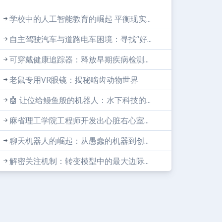
学校中的人工智能教育的崛起 平衡现实...
自主驾驶汽车与道路电车困境：寻找“好...
可穿戴健康追踪器：释放早期疾病检测...
老鼠专用VR眼镜：揭秘啮齿动物世界
🤖 让位给鳗鱼般的机器人：水下科技的...
麻省理工学院工程师开发出心脏右心室...
聊天机器人的崛起：从愚蠢的机器到创...
解密关注机制：转变模型中的最大边际...