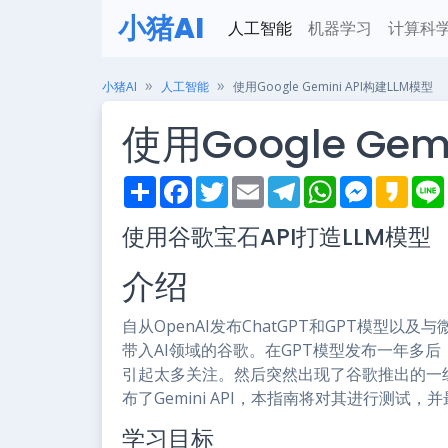
小猪AI
人工智能
机器学习
计算科
小猪AI
人工智能
使用Google Gemini API构建LLM模型
使用Google Gem
S
F
T
E
T
W
M
K
h
a
w
m
e
h
e
a
i
a
c
i
a
l
a
s
k
使用谷歌宝石API打造LLM模型
r
e
t
i
e
t
s
a
e
b
t
l
g
s
e
o
o
e
r
A
n
介绍
o
r
a
p
g
k
m
p
e
r
自从OpenAI发布ChatGPT和GPT模型以及
带入AI领域的谷歌。在GPT模型发布一年多后
引起太多关注。然后突然出现了谷歌推出的一组基
布了Gemini API，本指南将对其进行测试
学习目标