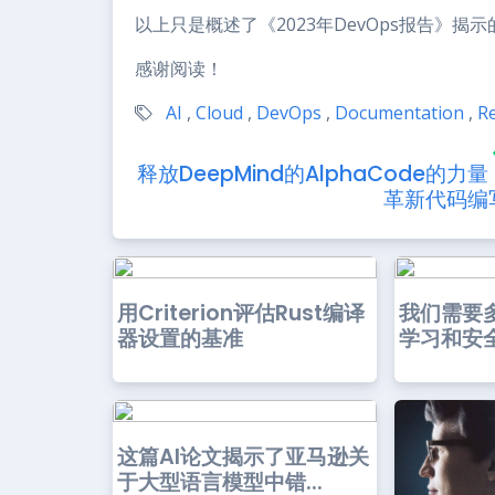
以上只是概述了《2023年DevOps报告》揭
感谢阅读！
AI
,
Cloud
,
DevOps
,
Documentation
,
R
释放DeepMind的AlphaCode的力量
革新代码编
用Criterion评估Rust编译
我们需要
器设置的基准
学习和安全
这篇AI论文揭示了亚马逊关
于大型语言模型中错...