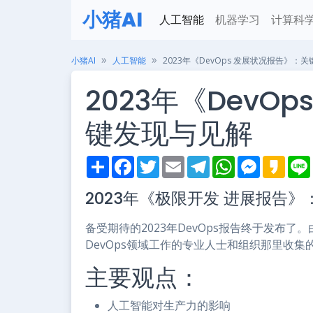
小猪AI
人工智能
机器学习
计算科
小猪AI
人工智能
2023年《DevOps 发展状况报告》：
2023年《DevO
键发现与见解
S
F
T
E
T
W
M
K
h
a
w
m
e
h
e
a
i
a
c
i
a
l
a
s
k
2023年《极限开发 进展报告
r
e
t
i
e
t
s
a
e
b
t
l
g
s
e
o
o
e
r
A
n
备受期待的2023年DevOps报告终于发布了。
o
r
a
p
g
k
m
p
e
DevOps领域工作的专业人士和组织那里收
r
主要观点：
人工智能对生产力的影响