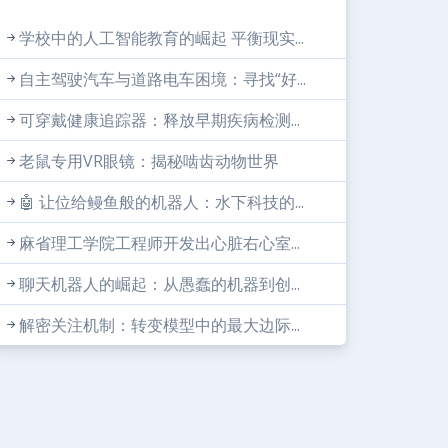
学校中的人工智能教育的崛起 平衡现实...
自主驾驶汽车与道路电车困境：寻找“好...
可穿戴健康追踪器：释放早期疾病检测...
老鼠专用VR眼镜：揭秘啮齿动物世界
🤖 让位给鳗鱼般的机器人：水下科技的...
麻省理工学院工程师开发出心脏右心室...
聊天机器人的崛起：从愚蠢的机器到创...
解密关注机制：转变模型中的最大边际...