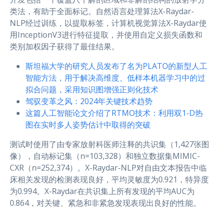
类法，有助于全面标记。自然语言处理算法X-Raydar-
NLP经过训练，以提取标签，计算机视觉算法X-Raydar使
用InceptionV3进行特征提取，并使用自定义损失函数和
类别加权因子获得了最佳结果。
斯坦福大学的研究人员发布了名为PLATO的新型人工
智能方法，用于解决高维度、低样本机器学习中的过
拟合问题，采用知识图增强正则化技术
驾驭变革之风：2024年关键技术趋势
这篇人工智能论文介绍了RTMO技术：利用双1-D热
图在实时多人姿势估计中取得的突破
测试时使用了由专家放射科医师注释的共识集（1,427张图
像），自动标记集（n=103,328）和独立数据集MIMIC-
CXR（n=252,374）。X-Raydar-NLP对自由文本报告中临
床相关发现的检测表现良好，平均灵敏度为0.921，特异度
为0.994。X-Raydar在共识集上所有发现的平均AUC为
0.864，对关键、紧急和非紧急发现表现出良好的性能。