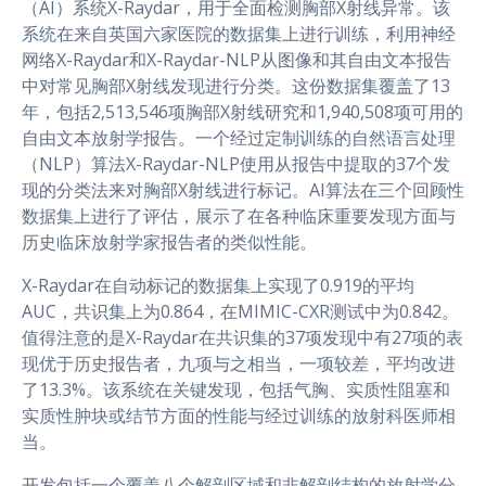
（AI）系统X-Raydar，用于全面检测胸部X射线异常。该
系统在来自英国六家医院的数据集上进行训练，利用神经
网络X-Raydar和X-Raydar-NLP从图像和其自由文本报告
中对常见胸部X射线发现进行分类。这份数据集覆盖了13
年，包括2,513,546项胸部X射线研究和1,940,508项可用的
自由文本放射学报告。一个经过定制训练的自然语言处理
（NLP）算法X-Raydar-NLP使用从报告中提取的37个发
现的分类法来对胸部X射线进行标记。AI算法在三个回顾性
数据集上进行了评估，展示了在各种临床重要发现方面与
历史临床放射学家报告者的类似性能。
X-Raydar在自动标记的数据集上实现了0.919的平均
AUC，共识集上为0.864，在MIMIC-CXR测试中为0.842。
值得注意的是X-Raydar在共识集的37项发现中有27项的表
现优于历史报告者，九项与之相当，一项较差，平均改进
了13.3%。该系统在关键发现，包括气胸、实质性阻塞和
实质性肿块或结节方面的性能与经过训练的放射科医师相
当。
开发包括一个覆盖八个解剖区域和非解剖结构的放射学分