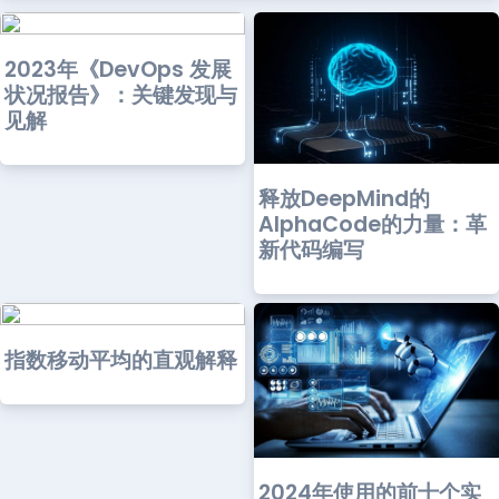
2023年《DevOps 发展
状况报告》：关键发现与
见解
释放DeepMind的
AlphaCode的力量：革
新代码编写
指数移动平均的直观解释
2024年使用的前十个实