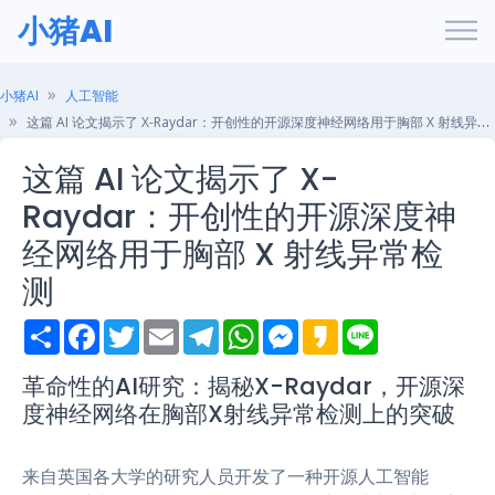
小猪AI
小猪AI
人工智能
这篇 AI 论文揭示了 X-Raydar：开创性的开源深度神经网络用于胸部 X 射线异常检测
这篇 AI 论文揭示了 X-
Raydar：开创性的开源深度神
经网络用于胸部 X 射线异常检
测
S
F
T
E
T
W
M
K
L
h
a
w
m
e
h
e
a
i
a
c
i
a
l
a
s
k
n
r
e
t
i
e
t
s
a
e
革命性的AI研究：揭秘X-Raydar，开源深
e
b
t
l
g
s
e
o
度神经网络在胸部X射线异常检测上的突破
o
e
r
A
n
o
r
a
p
g
k
m
p
e
r
来自英国各大学的研究人员开发了一种开源人工智能