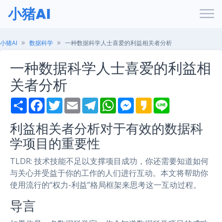
小猪AI
小猪AI
数据科学
一种数据科学人士喜爱的利益相关者分析
一种数据科学人士喜爱的利益相
关者分析
S
F
T
E
T
W
M
K
L
h
a
w
m
e
h
e
a
i
a
c
i
a
l
a
s
k
n
利益相关者分析对于有效的数据科
r
e
t
i
e
t
s
a
e
e
b
t
l
g
s
e
o
学项目的重要性
o
e
r
A
n
o
r
a
p
g
k
m
p
e
TLDR: 技术技能不足以支撑项目成功，你还需要知道如何
r
与关心并受益于你的工作的人们进行互动。本文将帮助你
使用流行的“权力-利益”格局框架来思考这一互动过程。
导言