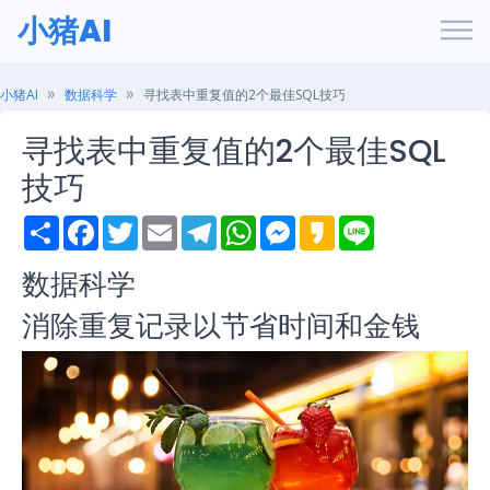
小猪AI
小猪AI
数据科学
寻找表中重复值的2个最佳SQL技巧
寻找表中重复值的2个最佳SQL
技巧
S
F
T
E
T
W
M
K
L
h
a
w
m
e
h
e
a
i
a
c
i
a
l
a
s
k
n
数据科学
r
e
t
i
e
t
s
a
e
e
b
t
l
g
s
e
o
o
e
r
A
n
消除重复记录以节省时间和金钱
o
r
a
p
g
k
m
p
e
r