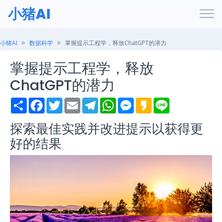
小猪AI
小猪AI
数据科学
掌握提示工程学，释放ChatGPT的潜力
掌握提示工程学，释放
ChatGPT的潜力
S
F
T
E
T
W
M
K
L
h
a
w
m
e
h
e
a
i
a
c
i
a
l
a
s
k
n
探索最佳实践并改进提示以获得更
r
e
t
i
e
t
s
a
e
e
b
t
l
g
s
e
o
好的结果
o
e
r
A
n
o
r
a
p
g
k
m
p
e
r