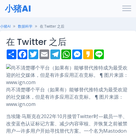
小猪AI
小猪AI
数据科学
在 Twitter 之后
在 Twitter 之后
S
F
T
E
T
W
M
K
L
h
a
w
m
e
h
e
a
i
a
c
i
a
l
a
s
k
n
r
e
t
i
e
t
s
a
e
e
b
t
l
g
s
e
o
o
e
r
A
n
o
r
a
p
g
k
m
p
e
尚不清楚哪个平台（如果有）能够替代推特成为最受欢迎
r
的社交媒体，但是有许多应用正在竞标。 ¶ 图片来源：
www.ign.com
当埃隆·马斯克在2022年10月接管Twitter时—裁员一半、
改变蓝色认证标记方案、减少内容审核、并恢复之前被禁
用户—许多用户开始寻找替代方案。一个名为Mastodon