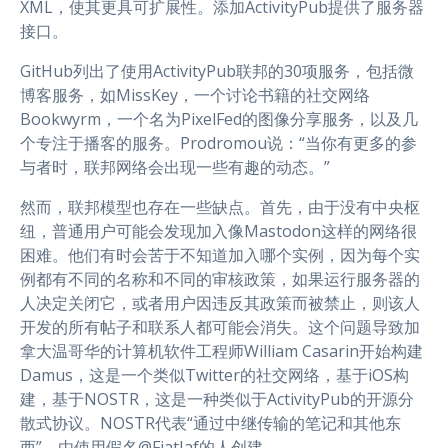
XML，使其更具可扩展性。添加ActivityPub提供了服务器
接口。
GitHub列出了使用ActivityPub联邦的30项服务，包括微
博客服务，如MissKey，一个讨论书籍的社交网络
Bookwyrm，一个名为PixelFed的图像分享服务，以及几
个专注于播客的服务。Prodromou说：“当你有更多的参
与者时，联邦网络会出现一些有趣的动态。”
然而，联邦模型也存在一些缺点。首先，由于没有中央枢
纽，普通用户可能会发现加入像Mastodon这样的网络很
困难。他们有时会苦于不知道加入哪个实例，因为每个实
例都有不同的名称和不同的审核政策，如果运行服务器的
人决定关闭它，或者用户因违反其政策而被禁止，则该人
开发的所有帖子和联系人都可能会消失。这个问题导致加
拿大温哥华的计算机软件工程师William Casarin开始构建
Damus，这是一个类似Twitter的社交网络，基于iOS构
建，基于NOSTR，这是一种类似于ActivityPub的开源分
散式协议。NOSTR代表“通过中继传输的笔记和其他东
西”，由使用假名@FiatJaf的人创建。