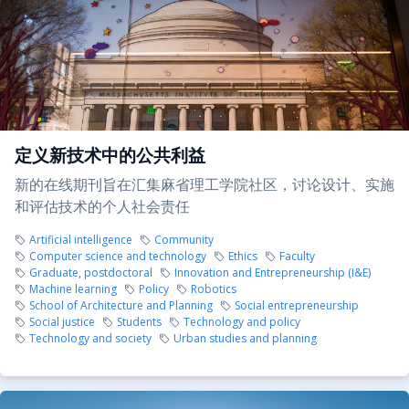
定义新技术中的公共利益
新的在线期刊旨在汇集麻省理工学院社区，讨论设计、实施
和评估技术的个人社会责任
Artificial intelligence
Community
Computer science and technology
Ethics
Faculty
Graduate, postdoctoral
Innovation and Entrepreneurship (I&E)
Machine learning
Policy
Robotics
School of Architecture and Planning
Social entrepreneurship
Social justice
Students
Technology and policy
Technology and society
Urban studies and planning