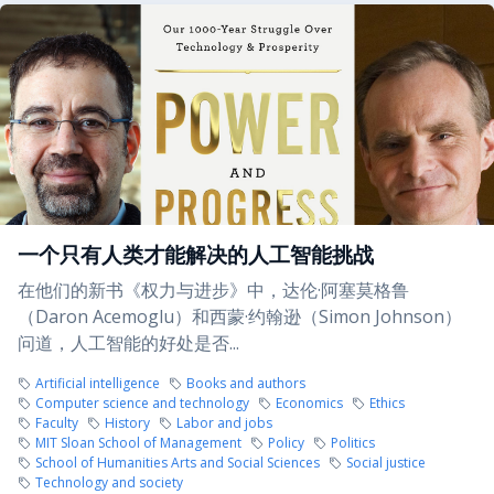
一个只有人类才能解决的人工智能挑战
在他们的新书《权力与进步》中，达伦·阿塞莫格鲁
（Daron Acemoglu）和西蒙·约翰逊（Simon Johnson）
问道，人工智能的好处是否...
Artificial intelligence
Books and authors
Computer science and technology
Economics
Ethics
Faculty
History
Labor and jobs
MIT Sloan School of Management
Policy
Politics
School of Humanities Arts and Social Sciences
Social justice
Technology and society