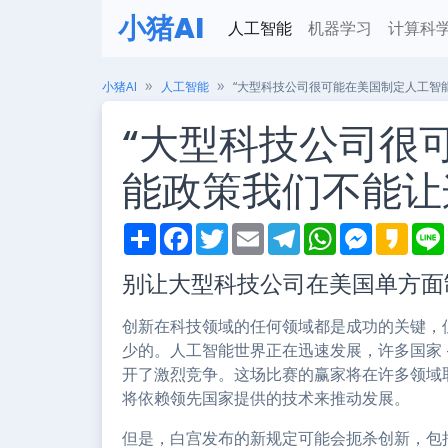
小猪AI
人工智能
机器学习
计算科
小猪AI
人工智能
“大型科技公司很可能在美国制定人工智
“大型科技公司很
能政策我们不能让
S
F
T
E
T
W
M
K
h
a
w
m
e
h
e
a
i
a
c
i
a
l
a
s
k
别让大型科技公司在美国单方面
r
e
t
i
e
t
s
a
e
b
t
l
g
s
e
o
o
e
r
A
n
创新在科技领域的任何领域都是成功的关键，但
o
r
a
p
g
k
m
p
e
少的。人工智能世界正在迅速发展，许多国家 –
r
开了激烈竞争。这场比赛的赢家将在许多领域取
将依赖领先国家提供的技术来推动发展。
但是，白宫发布的新规定可能会扼杀创新，包括