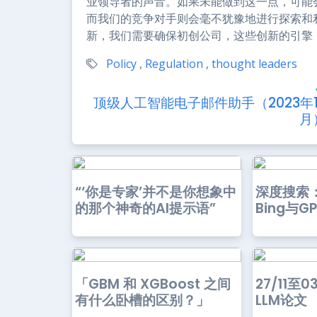
业领导者的声音。如果未能做到这一点，可能
而我们的竞争对手则会毫不犹豫地进行探索和
新，我们需要确保初创公司，这些创新的引擎
Policy
,
Regulation
,
thought leaders
顶级人工智能电子邮件助手（2023年1
月
“‘你是专家’并不是你想象中
深度搜索：M
的那个神奇的AI提示语”
Bing与G
「GBM 和 XGBoost 之间
27/11至
有什么卧槽的区别？」
LLM论文