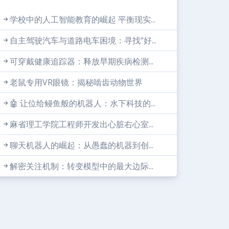
学校中的人工智能教育的崛起 平衡现实...
自主驾驶汽车与道路电车困境：寻找“好...
可穿戴健康追踪器：释放早期疾病检测...
老鼠专用VR眼镜：揭秘啮齿动物世界
🤖 让位给鳗鱼般的机器人：水下科技的...
麻省理工学院工程师开发出心脏右心室...
聊天机器人的崛起：从愚蠢的机器到创...
解密关注机制：转变模型中的最大边际...