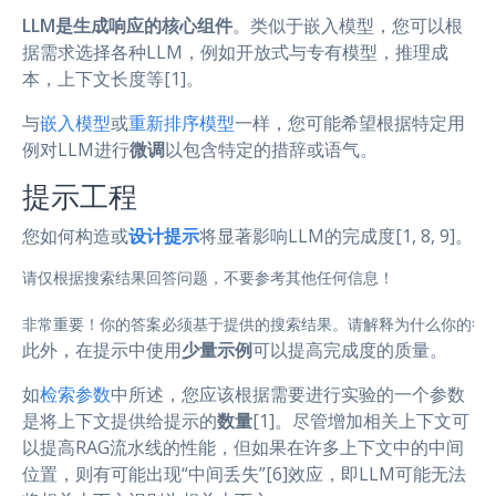
LLM是生成响应的核心组件
。类似于嵌入模型，您可以根
据需求选择各种LLM，例如开放式与专有模型，推理成
本，上下文长度等[1]。
与
嵌入模型
或
重新排序模型
一样，您可能希望根据特定用
例对LLM进行
微调
以包含特定的措辞或语气。
提示工程
您如何构造或
设计提示
将显著影响LLM的完成度[1, 8, 9]。
请仅根据搜索结果回答问题，不要参考其他任何信息！

非常重要！你的答案必须基于提供的搜索结果。请解释为什么你的答
此外，在提示中使用
少量示例
可以提高完成度的质量。
如
检索参数
中所述，您应该根据需要进行实验的一个参数
是将上下文提供给提示的
数量
[1]。尽管增加相关上下文可
以提高RAG流水线的性能，但如果在许多上下文中的中间
位置，则有可能出现“中间丢失”[6]效应，即LLM可能无法