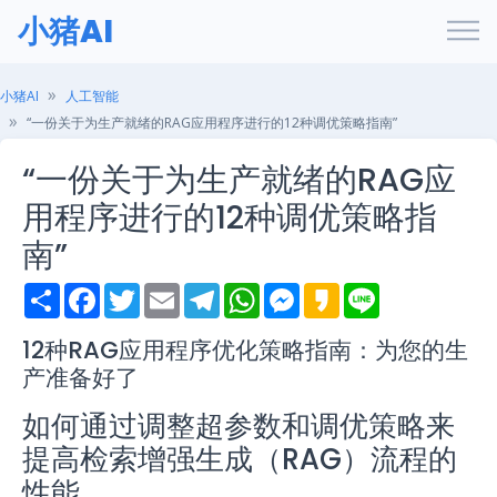
小猪AI
小猪AI
人工智能
“一份关于为生产就绪的RAG应用程序进行的12种调优策略指南”
“一份关于为生产就绪的RAG应
用程序进行的12种调优策略指
南”
S
F
T
E
T
W
M
K
L
h
a
w
m
e
h
e
a
i
a
c
i
a
l
a
s
k
n
r
e
t
i
e
t
s
a
e
12种RAG应用程序优化策略指南：为您的生
e
b
t
l
g
s
e
o
产准备好了
o
e
r
A
n
o
r
a
p
g
k
m
p
e
如何通过调整超参数和调优策略来
r
提高检索增强生成（RAG）流程的
性能