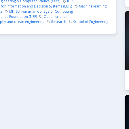
Engineering & Computer Science (eecs)
IDSS
for Information and Decision Systems (LIDS)
Machine learning
cs
MIT Schwarzman College of Computing
ience Foundation (NSF)
Ocean science
hy and ocean engineering
Research
School of Engineering