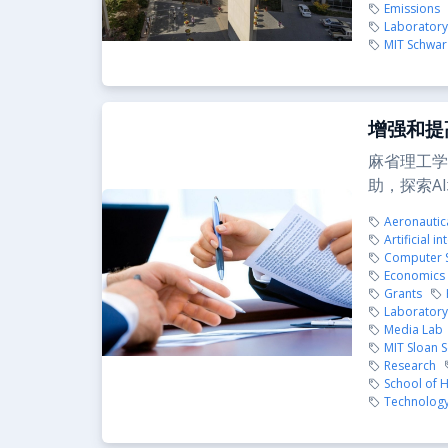
Emissions
Laboratory 
MIT Schwar
增强和提
麻省理工学
助，探索A
Aeronautica
Artificial in
Computer Sc
Economics
Grants
Laboratory 
Media Lab
MIT Sloan 
Research
School of H
Technology