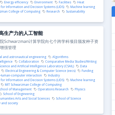
Energy efficiency
Environment
Facilities
Heat
for Information and Decision Systems (LIDS)
Machine learning
zman College of Computing
Research
Sustainability
高生产力的人工智能
院Schwarzman计算学院向七个跨学科项目颁发种子资
I增强管理
l and astronautical engineering
Algorithms
telligence
Collaboration
Comparative Media Studies/Writing
ience and Artificial Intelligence Laboratory (CSAIL)
Data
Electrical Engineering & Computer Science (eecs)
Funding
Human-computer interaction
Industry
for Information and Decision Systems (LIDS)
Machine learning
MIT Schwarzman College of Computing
School of Management
Operations Research
Physics
School of Engineering
umanities Arts and Social Sciences
School of Science
 and society