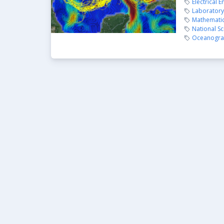
Electrical 
Laboratory 
Mathemati
National Sc
Oceanograp