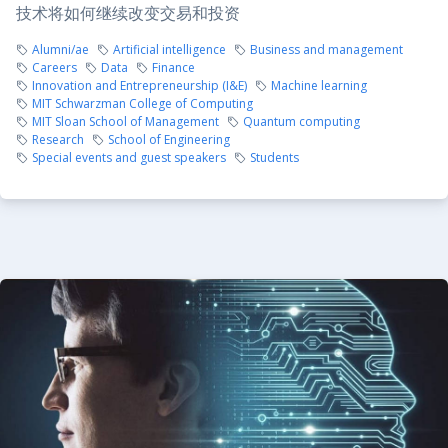
技术将如何继续改变交易和投资
Alumni/ae
Artificial intelligence
Business and management
Careers
Data
Finance
Innovation and Entrepreneurship (I&E)
Machine learning
MIT Schwarzman College of Computing
MIT Sloan School of Management
Quantum computing
Research
School of Engineering
Special events and guest speakers
Students