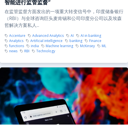
智能进行监管监督”
在监管监督方面发出的一项重大转变信号中，印度储备银行
（RBI）与全球咨询巨头麦肯锡和公司印度分公司以及埃森
哲解决方案私人...
Accenture
Advanced Analytics
AI
AI in banking
Analytics
Artificial intelligence
banking
Finance
functions
india
Machine learning
McKinsey
ML
news
RBI
Technology