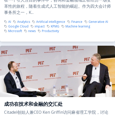
在一个引人注目的事件中，咨询和金融领域正在经历一场变
革性的旅程，随着生成式人工智能的崛起。作为四大会计师
事务所之一，K...
AI
Analytics
Artificial intelligence
Finance
Generative AI
Google Cloud
impact
KPMG
Machine learning
Microsoft
news
Productivity
成功在技术和金融的交汇处
Citadel创始人兼CEO Ken Griffin访问麻省理工学院，讨论