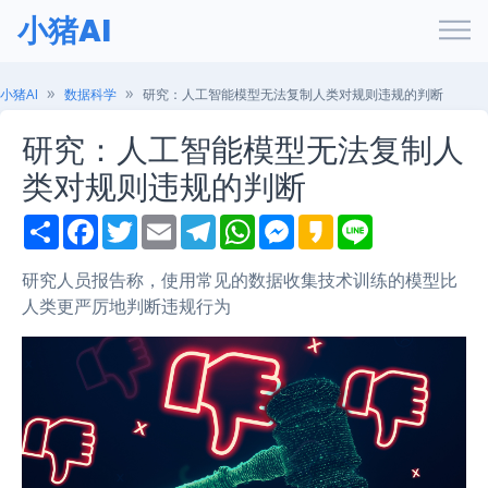
小猪AI
小猪AI
数据科学
研究：人工智能模型无法复制人类对规则违规的判断
研究：人工智能模型无法复制人
类对规则违规的判断
S
F
T
E
T
W
M
K
L
h
a
w
m
e
h
e
a
i
a
c
i
a
l
a
s
k
n
r
e
t
i
e
t
s
a
e
研究人员报告称，使用常见的数据收集技术训练的模型比
e
b
t
l
g
s
e
o
人类更严厉地判断违规行为
o
e
r
A
n
o
r
a
p
g
k
m
p
e
r