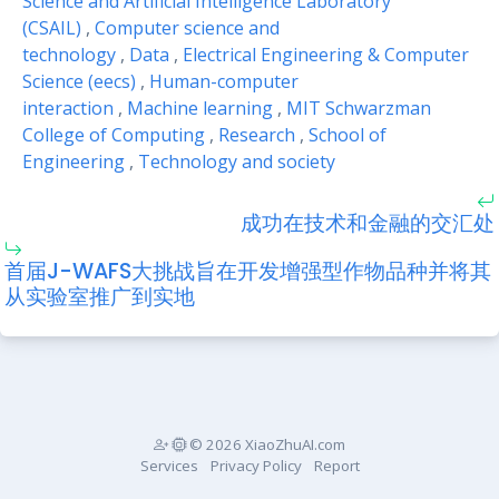
Science and Artificial Intelligence Laboratory
(CSAIL)
,
Computer science and
technology
,
Data
,
Electrical Engineering & Computer
Science (eecs)
,
Human-computer
interaction
,
Machine learning
,
MIT Schwarzman
College of Computing
,
Research
,
School of
Engineering
,
Technology and society
成功在技术和金融的交汇处
首届J-WAFS大挑战旨在开发增强型作物品种并将其
从实验室推广到实地
© 2026 XiaoZhuAI.com
Services
Privacy Policy
Report