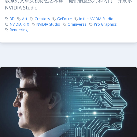
该系列文章庆祝特色艺术家，提供创意技巧和窍门，并展示
NVIDIA Studio...
3D
Art
Creators
GeForce
In the NVIDIA Studio
NVIDIA RTX
NVIDIA Studio
Omniverse
Pro Graphics
Rendering