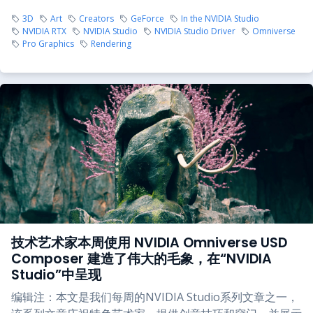
3D
Art
Creators
GeForce
In the NVIDIA Studio
NVIDIA RTX
NVIDIA Studio
NVIDIA Studio Driver
Omniverse
Pro Graphics
Rendering
技术艺术家本周使用 NVIDIA Omniverse USD
Composer 建造了伟大的毛象，在“NVIDIA
Studio”中呈现
编辑注：本文是我们每周的NVIDIA Studio系列文章之一，