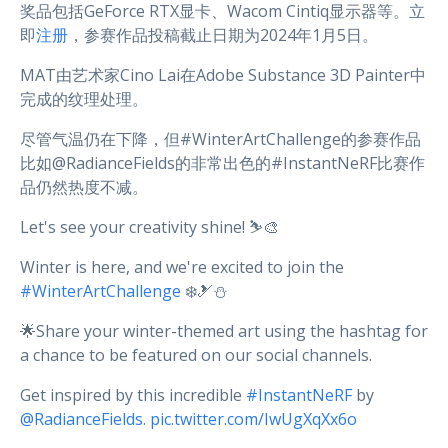
奖品包括GeForce RTX显卡、Wacom Cintiq显示器等。立
即
注册
，参赛作品投稿截止日期为2024年1月5日。
MAT由艺术家Cino Lai在Adobe Substance 3D Painter中
完成的纹理处理。
尽管气温仍在下降，但#WinterArtChallenge的参赛作品
比如@RadianceFields的非常出色的#InstantNeRF比赛作
品仍然热度不减。
Let's see your creativity shine! ⛷️🎨
Winter is here, and we're excited to join the
#WinterArtChallenge
❄️🎿⛄
🌟Share your winter-themed art using the hashtag for
a chance to be featured on our social channels.
Get inspired by this incredible
#InstantNeRF
by
@RadianceFields
.
pic.twitter.com/IwUgXqXx6o