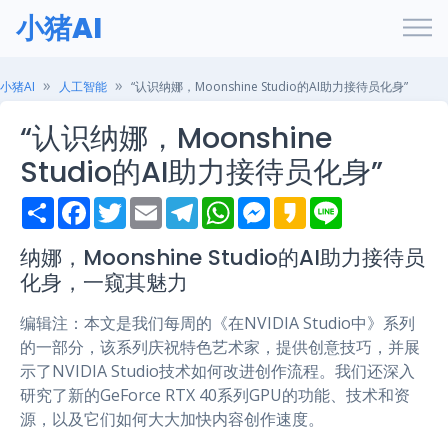
小猪AI
小猪AI
人工智能
“认识纳娜，Moonshine Studio的AI助力接待员化身”
“认识纳娜，Moonshine
Studio的AI助力接待员化身”
S
F
T
E
T
W
M
K
L
h
a
w
m
e
h
e
a
i
a
c
i
a
l
a
s
k
n
r
e
t
i
e
t
s
a
e
纳娜，Moonshine Studio的AI助力接待员
e
b
t
l
g
s
e
o
化身，一窥其魅力
o
e
r
A
n
o
r
a
p
g
k
m
p
e
编辑注：本文是我们每周的《在NVIDIA Studio中》系列
r
的一部分，该系列庆祝特色艺术家，提供创意技巧，并展
示了NVIDIA Studio技术如何改进创作流程。我们还深入
研究了新的GeForce RTX 40系列GPU的功能、技术和资
源，以及它们如何大大加快内容创作速度。