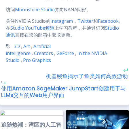
访问
Moonshine Studio
并向NANA问好。
关注NVIDIA Studio的
Instagram
，
Twitter
和
Facebook
。
在
Studio YouTube频道
上学习教程，并通过订阅
Studio
通讯
直接在您的邮箱中获取更新。
3D
,
Art
,
Artificial
intelligence
,
Creators
,
GeForce
,
In the NVIDIA
Studio
,
Pro Graphics
机器鳗鱼揭示了鱼类如何高效游动
使用Amazon SageMaker JumpStart创建用于与
LLMs交互的Web用户界面
追随热潮：湾区的人工智