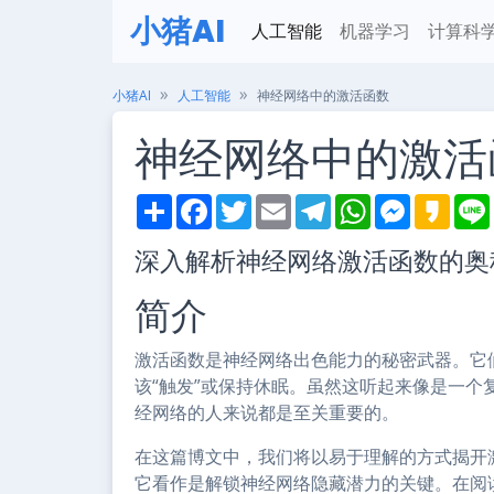
小猪AI
人工智能
机器学习
计算科
小猪AI
人工智能
神经网络中的激活函数
神经网络中的激活
S
F
T
E
T
W
M
K
h
a
w
m
e
h
e
a
i
a
c
i
a
l
a
s
k
深入解析神经网络激活函数的奥
r
e
t
i
e
t
s
a
e
b
t
l
g
s
e
o
o
e
r
A
n
简介
o
r
a
p
g
k
m
p
e
r
激活函数是神经网络出色能力的秘密武器。它
该“触发”或保持休眠。虽然这听起来像是一
经网络的人来说都是至关重要的。
在这篇博文中，我们将以易于理解的方式揭开
它看作是解锁神经网络隐藏潜力的关键。在阅