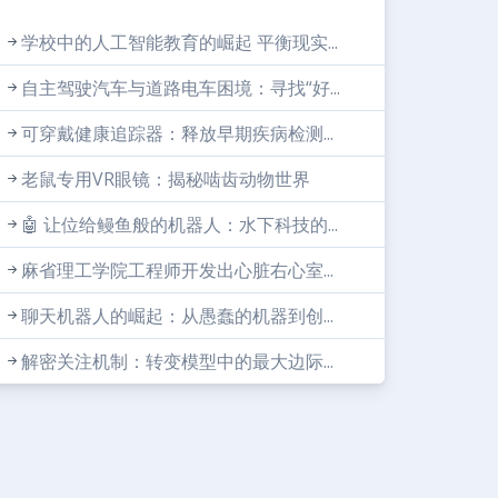
学校中的人工智能教育的崛起 平衡现实...
自主驾驶汽车与道路电车困境：寻找“好...
可穿戴健康追踪器：释放早期疾病检测...
老鼠专用VR眼镜：揭秘啮齿动物世界
🤖 让位给鳗鱼般的机器人：水下科技的...
麻省理工学院工程师开发出心脏右心室...
聊天机器人的崛起：从愚蠢的机器到创...
解密关注机制：转变模型中的最大边际...