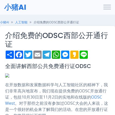
小猪AI
小猪AI
人工智能
介绍免费的ODSC西部公开通行证
介绍免费的ODSC西部公开通行
证
S
F
T
E
T
W
M
K
L
h
a
w
m
e
h
e
a
i
a
c
i
a
l
a
s
k
n
r
e
t
i
e
t
s
a
e
全面讲解西部公共免费通行证ODSC
e
b
t
l
g
s
e
o
o
e
r
A
n
o
r
a
p
g
k
m
p
e
在开放数据和发展数据科学与人工智能社区的精神下，我
r
们非常高兴地宣布，我们现在提供免费的ODSC开放通行
证，包括10月30日至11月2日的实地和在线版的
ODSC
West
。对于那些之前没有参加过ODSC大会的人来说，这
是一个很好的机会来了解我们的活动。在您的开放通行证