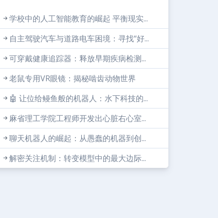
学校中的人工智能教育的崛起 平衡现实...
自主驾驶汽车与道路电车困境：寻找“好...
可穿戴健康追踪器：释放早期疾病检测...
老鼠专用VR眼镜：揭秘啮齿动物世界
🤖 让位给鳗鱼般的机器人：水下科技的...
麻省理工学院工程师开发出心脏右心室...
聊天机器人的崛起：从愚蠢的机器到创...
解密关注机制：转变模型中的最大边际...