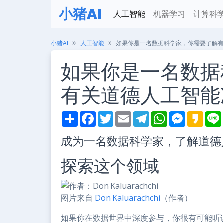
小猪AI
人工智能
机器学习
计算科
小猪AI
人工智能
如果你是一名数据科学家，你需要了解
如果你是一名数据
有关道德人工智能
S
F
T
E
T
W
M
K
h
a
w
m
e
h
e
a
i
a
c
i
a
l
a
s
k
成为一名数据科学家，了解道德
r
e
t
i
e
t
s
a
e
b
t
l
g
s
e
o
o
e
r
A
n
探索这个领域
o
r
a
p
g
k
m
p
e
r
图片来自
Don Kaluarachchi
（作者）
如果你在数据世界中深度参与，你很有可能听说过道