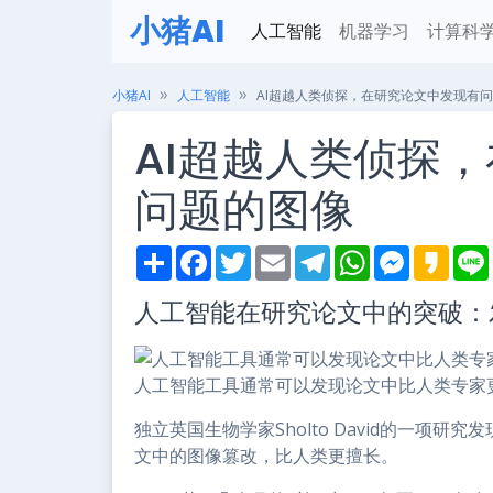
小猪AI
人工智能
机器学习
计算科
小猪AI
人工智能
AI超越人类侦探，在研究论文中发现有
AI超越人类侦探
问题的图像
S
F
T
E
T
W
M
K
h
a
w
m
e
h
e
a
i
a
c
i
a
l
a
s
k
人工智能在研究论文中的突破：
r
e
t
i
e
t
s
a
e
b
t
l
g
s
e
o
o
e
r
A
n
o
r
a
p
g
k
m
p
e
人工智能工具通常可以发现论文中比人类专家更多的重复
r
独立英国生物学家Sholto David的一项
文中的图像篡改，比人类更擅长。