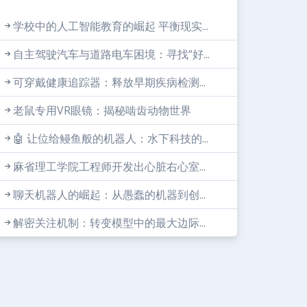
学校中的人工智能教育的崛起 平衡现实...
自主驾驶汽车与道路电车困境：寻找“好...
可穿戴健康追踪器：释放早期疾病检测...
老鼠专用VR眼镜：揭秘啮齿动物世界
🤖 让位给鳗鱼般的机器人：水下科技的...
麻省理工学院工程师开发出心脏右心室...
聊天机器人的崛起：从愚蠢的机器到创...
解密关注机制：转变模型中的最大边际...