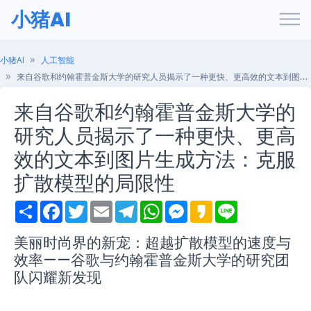
小猪AI
小猪AI
人工智能
来自谷歌和约翰霍普金斯大学的研究人员揭示了一种更快、更高效的文本到图片生成方法：克服扩散模型的局限性
来自谷歌和约翰霍普金斯大学的
研究人员揭示了一种更快、更高
效的文本到图片生成方法：克服
扩散模型的局限性
S
F
T
E
T
W
M
K
L
h
a
w
m
e
h
e
a
i
a
c
i
a
l
a
s
k
n
r
e
t
i
e
t
s
a
e
美丽时尚界的新宠：超越扩散模型的速度与
e
b
t
l
g
s
e
o
效率——谷歌与约翰霍普金斯大学的研究团
o
e
r
A
n
o
r
a
p
g
队闪耀新发现
k
m
p
e
r