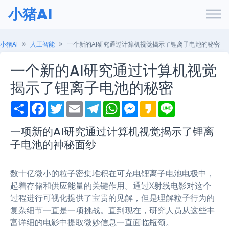
小猪AI
小猪AI
人工智能
一个新的AI研究通过计算机视觉揭示了锂离子电池的秘密
一个新的AI研究通过计算机视觉
揭示了锂离子电池的秘密
S
F
T
E
T
W
M
K
L
h
a
w
m
e
h
e
a
i
a
c
i
a
l
a
s
k
n
r
e
t
i
e
t
s
a
e
一项新的AI研究通过计算机视觉揭示了锂离
e
b
t
l
g
s
e
o
子电池的神秘面纱
o
e
r
A
n
o
r
a
p
g
k
m
p
e
r
数十亿微小的粒子密集堆积在可充电锂离子电池电极中，
起着存储和供应能量的关键作用。通过X射线电影对这个
过程进行可视化提供了宝贵的见解，但是理解粒子行为的
复杂细节一直是一项挑战。直到现在，研究人员从这些丰
富详细的电影中提取微妙信息一直面临瓶颈。