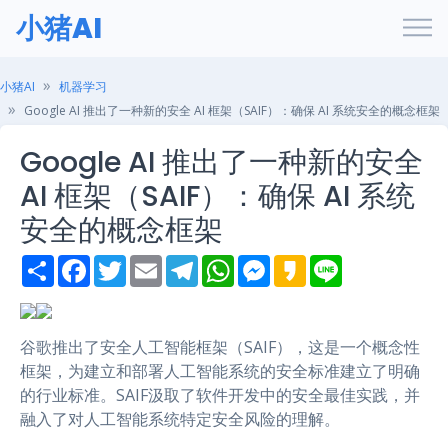
小猪AI
小猪AI
机器学习
Google AI 推出了一种新的安全 AI 框架（SAIF）：确保 AI 系统安全的概念框架
Google AI 推出了一种新的安全
AI 框架（SAIF）：确保 AI 系统
安全的概念框架
S
F
T
E
T
W
M
K
L
h
a
w
m
e
h
e
a
i
a
c
i
a
l
a
s
k
n
r
e
t
i
e
t
s
a
e
e
b
t
l
g
s
e
o
o
e
r
A
n
谷歌推出了安全人工智能框架（SAIF），这是一个概念性
o
r
a
p
g
框架，为建立和部署人工智能系统的安全标准建立了明确
k
m
p
e
r
的行业标准。SAIF汲取了软件开发中的安全最佳实践，并
融入了对人工智能系统特定安全风险的理解。