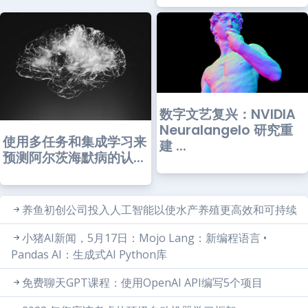
数字文艺复兴：NVIDIA
Neuralangelo 研究重
使用多任务和集成学习来
建 ...
预测阿尔茨海默病的认...
养鱼初创公司投入人工智能以使水产养殖更高效和可持续
小猪AI新闻，5月17日：Mojo Lang：新编程语言 •
Pandas AI：生成式AI Python库
免费聊天GPT课程：使用OpenAI API编写5个项目