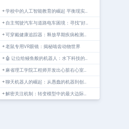
学校中的人工智能教育的崛起 平衡现实...
自主驾驶汽车与道路电车困境：寻找“好...
可穿戴健康追踪器：释放早期疾病检测...
老鼠专用VR眼镜：揭秘啮齿动物世界
🤖 让位给鳗鱼般的机器人：水下科技的...
麻省理工学院工程师开发出心脏右心室...
聊天机器人的崛起：从愚蠢的机器到创...
解密关注机制：转变模型中的最大边际...