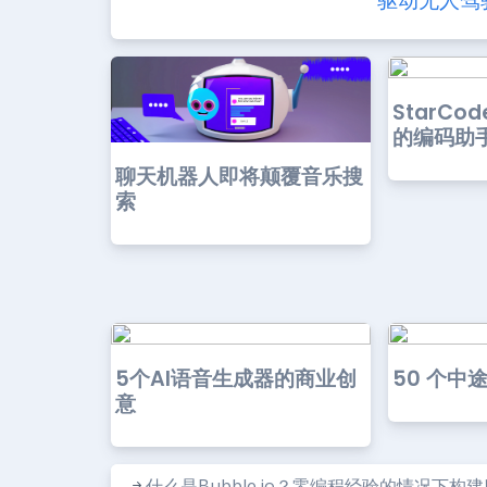
驱动无人驾
StarCo
的编码助
聊天机器人即将颠覆音乐搜
索
5个AI语音生成器的商业创
50 个中
意
什么是Bubble.io？零编程经验的情况下构