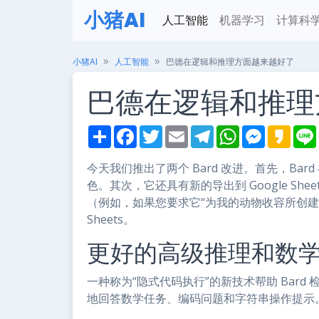
小猪AI
人工智能
机器学习
计算科
小猪AI
人工智能
巴德在逻辑和推理方面越来越好了
巴德在逻辑和推理
S
F
T
E
T
W
M
K
h
a
w
m
e
h
e
a
i
a
c
i
a
l
a
s
k
r
e
t
i
e
t
s
a
今天我们推出了两个 Bard 改进。首先，Ba
e
b
t
l
g
s
e
o
色。其次，它还具有新的导出到 Google She
o
e
r
A
n
o
r
a
p
g
（例如，如果您要求它“为我的动物收容所创
k
m
p
e
Sheets。
r
更好的高级推理和数
一种称为“隐式代码执行”的新技术帮助 Bar
地回答数学任务、编码问题和字符串操作提示。