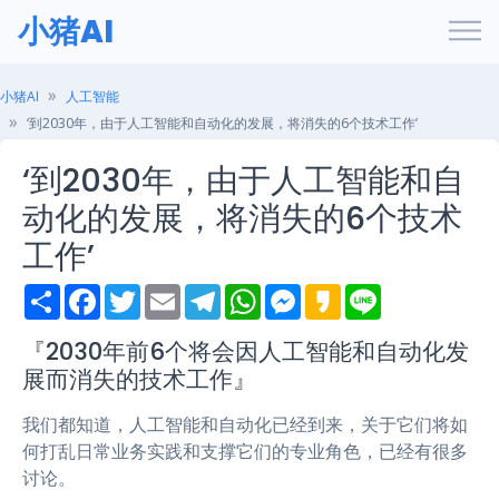
小猪AI
小猪AI
人工智能
‘到2030年，由于人工智能和自动化的发展，将消失的6个技术工作’
‘到2030年，由于人工智能和自
动化的发展，将消失的6个技术
工作’
S
F
T
E
T
W
M
K
L
h
a
w
m
e
h
e
a
i
a
c
i
a
l
a
s
k
n
r
e
t
i
e
t
s
a
e
『2030年前6个将会因人工智能和自动化发
e
b
t
l
g
s
e
o
展而消失的技术工作』
o
e
r
A
n
o
r
a
p
g
k
m
p
e
我们都知道，人工智能和自动化已经到来，关于它们将如
r
何打乱日常业务实践和支撑它们的专业角色，已经有很多
讨论。