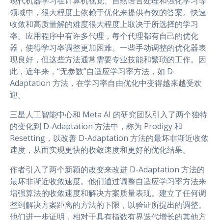
现代机器学习在计算机视觉、自然语言处理和强化学习等
o
r
a
p
g
领域中，很大程度上依赖于优化来提供有效的答案。快速
k
m
p
e
r
收敛和高质量解的难度很大程度上取决于所选择的学习
率。应用程序中有许多代理，每个代理都有自己的优化
器，使得学习率调整更加困难。一些手动调整的优化器表
现良好，但这些方法通常需要专业技能和繁琐的工作。因
此，近年来，“无参数”自适应学习率方法，如 D-
Adaptation 方法，在学习率自由优化中变得越来越受欢
迎。
三星人工智能中心和 Meta AI 的研究团队引入了两个独特
的变化到 D-Adaptation 方法中，称为 Prodigy 和
Resetting，以改善 D-Adaptation 方法的最坏非渐近收敛
速度，从而实现更快的收敛速度和更好的优化结果。
作者引入了两个新颖的改变来改进 D-Adaptation 方法的
最坏非渐近收敛速度。他们通过调整自适应学习率方法来
增强算法的收敛速度和解决方案质量表现。建立了任何调
整到解决方案距离的方法的下限，以验证所提出的调整。
他们进一步证明，相对于具有指数有界迭代增长的其他方