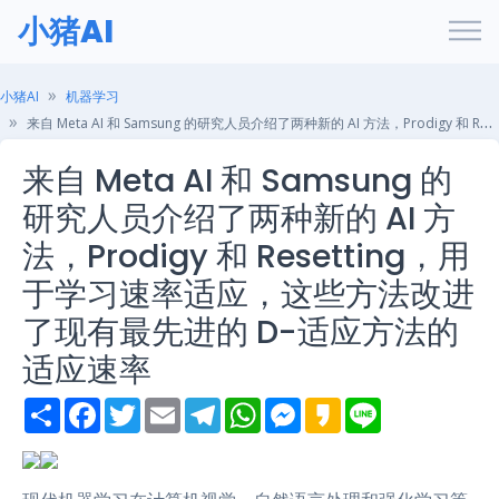
小猪AI
小猪AI
机器学习
来自 Meta AI 和 Samsung 的研究人员介绍了两种新的 AI 方法，Prodigy 和 Resetting，用于学习速率适应，这些方法改进了现有最先进的 D-适应方法的适应速率
来自 Meta AI 和 Samsung 的
研究人员介绍了两种新的 AI 方
法，Prodigy 和 Resetting，用
于学习速率适应，这些方法改进
了现有最先进的 D-适应方法的
适应速率
S
F
T
E
T
W
M
K
L
h
a
w
m
e
h
e
a
i
a
c
i
a
l
a
s
k
n
r
e
t
i
e
t
s
a
e
e
b
t
l
g
s
e
o
o
e
r
A
n