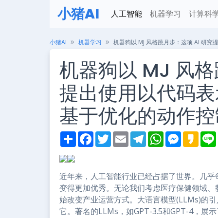
小猪AI
人工智能
机器学习
计算科
小猪AI
机器学习
机器狗以 MJ 风格跳月步：这项 AI 
机器狗以 MJ 风格
提出使用以代码表示
基于优化的动作控
S
F
T
E
T
W
M
K
h
a
w
m
e
h
e
a
i
a
c
i
a
l
a
s
k
r
e
t
i
e
t
s
a
e
b
t
l
g
s
e
o
o
e
r
A
n
近年来，人工智能行业已经占据了世界。几乎
o
r
a
p
g
变得更加优秀。无论我们考虑医疗保健领域、
k
m
p
e
r
始改变产业运营方式。大语言模型(LLMs)的
它。著名的LLMs，如GPT-3.5和GPT-