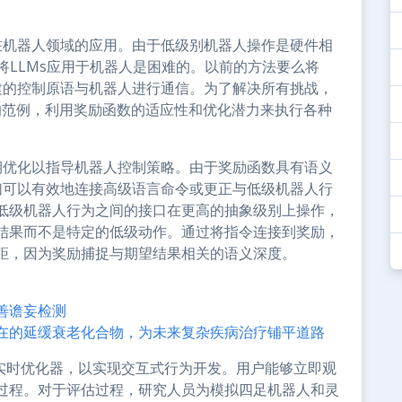
在机器人领域的应用。由于低级别机器人操作是硬件相
将LLMs应用于机器人是困难的。以前的方法要么将
建的控制原语与机器人进行通信。为了解决所有挑战，
一种新的范例，利用奖励函数的适应性和优化潜力来执行各种
期优化以指导机器人控制策略。由于奖励函数具有语义
们可以有效地连接高级语言命令或更正与低级机器人行
低级机器人行为之间的接口在更高的抽象级别上操作，
结果而不是特定的低级动作。通过将指令连接到奖励，
距，因为奖励捕捉与期望结果相关的语义深度。
善谵妄检测
在的延缓衰老化合物，为未来复杂疾病治疗铺平道路
控制)实时优化器，以实现交互式行为开发。用户能够立即观
过程。对于评估过程，研究人员为模拟四足机器人和灵