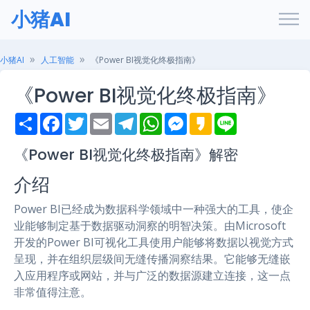
小猪AI
小猪AI
人工智能
《Power BI视觉化终极指南》
《Power BI视觉化终极指南》
S
F
T
E
T
W
M
K
L
h
a
w
m
e
h
e
a
i
a
c
i
a
l
a
s
k
n
r
e
t
i
e
t
s
a
e
《Power BI视觉化终极指南》解密
e
b
t
l
g
s
e
o
o
e
r
A
n
介绍
o
r
a
p
g
k
m
p
e
r
Power BI已经成为数据科学领域中一种强大的工具，使企
业能够制定基于数据驱动洞察的明智决策。由Microsoft
开发的Power BI可视化工具使用户能够将数据以视觉方式
呈现，并在组织层级间无缝传播洞察结果。它能够无缝嵌
入应用程序或网站，并与广泛的数据源建立连接，这一点
非常值得注意。