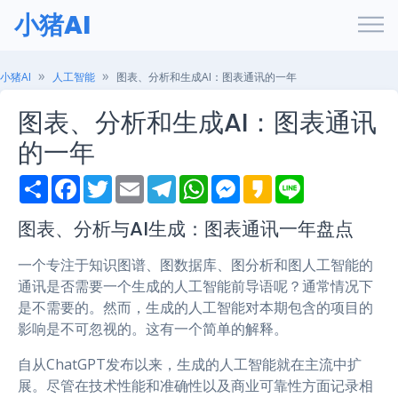
小猪AI
小猪AI
人工智能
图表、分析和生成AI：图表通讯的一年
图表、分析和生成AI：图表通讯
的一年
S
F
T
E
T
W
M
K
L
h
a
w
m
e
h
e
a
i
a
c
i
a
l
a
s
k
n
r
e
t
i
e
t
s
a
e
图表、分析与AI生成：图表通讯一年盘点
e
b
t
l
g
s
e
o
o
e
r
A
n
一个专注于知识图谱、图数据库、图分析和图人工智能的
o
r
a
p
g
k
m
p
e
通讯是否需要一个生成的人工智能前导语呢？通常情况下
r
是不需要的。然而，生成的人工智能对本期包含的项目的
影响是不可忽视的。这有一个简单的解释。
自从ChatGPT发布以来，生成的人工智能就在主流中扩
展。尽管在技术性能和准确性以及商业可靠性方面记录相